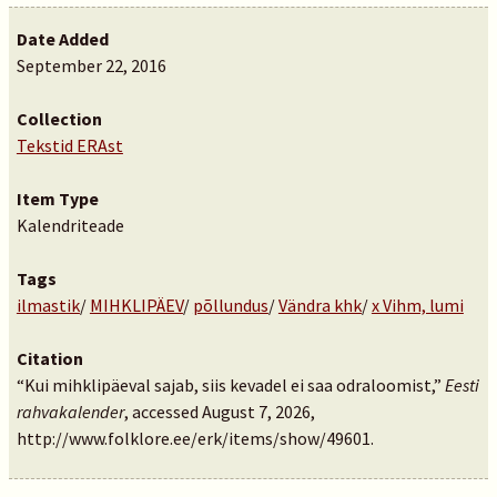
Date Added
September 22, 2016
Collection
Tekstid ERAst
Item Type
Kalendriteade
Tags
ilmastik
/
MIHKLIPÄEV
/
põllundus
/
Vändra khk
/
x Vihm, lumi
Citation
“Kui mihklipäeval sajab, siis kevadel ei saa odraloomist,”
Eesti
rahvakalender
, accessed August 7, 2026,
http://www.folklore.ee/erk/items/show/49601
.