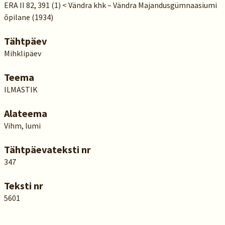
ERA II 82, 391 (1) < Vändra khk – Vändra Majandusgümnaasiumi
õpilane (1934)
Tähtpäev
Mihklipäev
Teema
ILMASTIK
Alateema
Vihm, lumi
Tähtpäevateksti nr
347
Teksti nr
5601