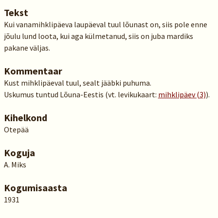
Tekst
Kui vanamihklipäeva laupäeval tuul lõunast on, siis pole enne
jõulu lund loota, kui aga külmetanud, siis on juba mardiks
pakane väljas.
Kommentaar
Kust mihklipäeval tuul, sealt jääbki puhuma.
Uskumus tuntud Lõuna-Eestis (vt. levikukaart:
mihklipäev (3)
).
Kihelkond
Otepää
Koguja
A. Miks
Kogumisaasta
1931