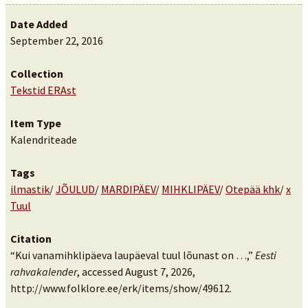
Date Added
September 22, 2016
Collection
Tekstid ERAst
Item Type
Kalendriteade
Tags
ilmastik
/
JÕULUD
/
MARDIPÄEV
/
MIHKLIPÄEV
/
Otepää khk
/
x
Tuul
Citation
“Kui vanamihklipäeva laupäeval tuul lõunast on …,”
Eesti
rahvakalender
, accessed August 7, 2026,
http://www.folklore.ee/erk/items/show/49612
.