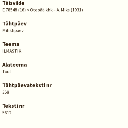
Täisviide
E 78548 (16) < Otepää khk – A. Miks (1931)
Tähtpäev
Mihklipäev
Teema
ILMASTIK
Alateema
Tuul
Tähtpäevateksti nr
358
Teksti nr
5612