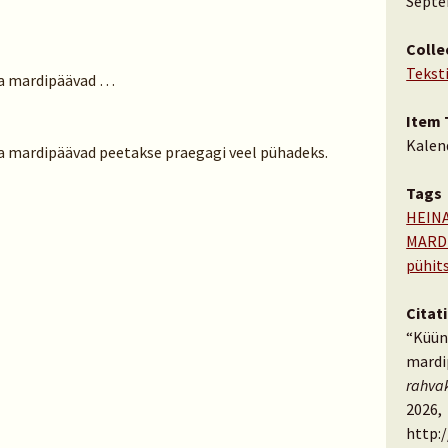
Septe
Colle
Tekst
ja mardipäävad …
Item 
Kalen
ja mardipäävad peetakse praegagi veel pühadeks.
Tags
HEIN
MARD
pühit
Citat
“Küün
mardi
rahva
2026,
http: