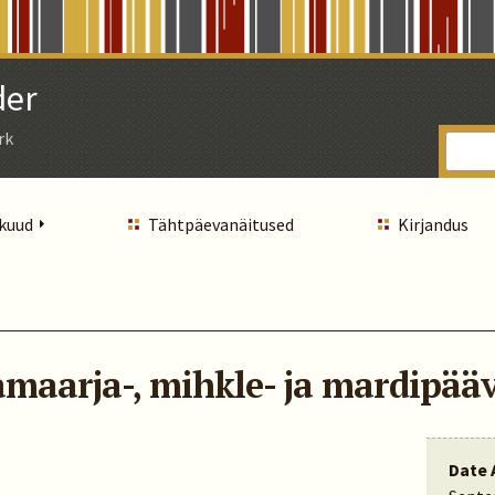
der
rk
 kuud
Tähtpäevanäitused
Kirjandus
amaarja-, mihkle- ja mardipää
Date 