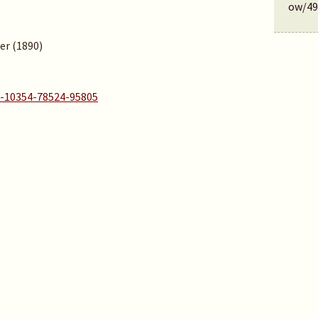
ow/49
ber (1890)
A-10354-78524-95805