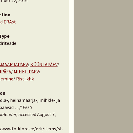
mber 22, 2016
ction
id ERAst
Type
driteade
AMAARJAPÄEV
/
KÜÜNLAPÄEV
/
IPÄEV
/
MIHKLIPÄEV
/
semine
/
Risti khk
ion
dla-, heinamaarja-, mihkle- ja
päävad …,”
Eesti
kalender
, accessed August 7,
//www.folklore.ee/erk/items/sh