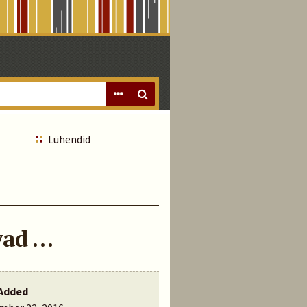
Lühendid
vad …
Added