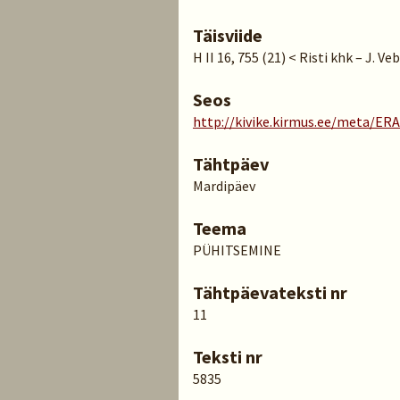
Täisviide
H II 16, 755 (21) < Risti khk – J. Ve
Seos
http://kivike.kirmus.ee/meta/ER
Tähtpäev
Mardipäev
Teema
PÜHITSEMINE
Tähtpäevateksti nr
11
Teksti nr
5835