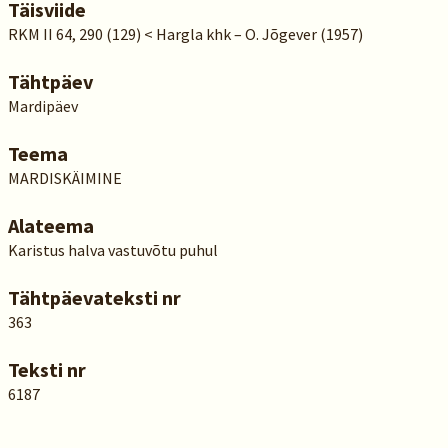
Täisviide
RKM II 64, 290 (129) < Hargla khk – O. Jõgever (1957)
Tähtpäev
Mardipäev
Teema
MARDISKÄIMINE
Alateema
Karistus halva vastuvõtu puhul
Tähtpäevateksti nr
363
Teksti nr
6187