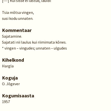
[---] Kui sisse ei lastud, lauldi:
Tsia mõtsa vingen,
susi kodu unnaten.
Kommentaar
Sajatamine.
Sajatati nii laulus kui riimimata kõnes.
* vingen – vingudes; unnaten – ulgudes
Kihelkond
Hargla
Koguja
O. Jõgever
Kogumisaasta
1957