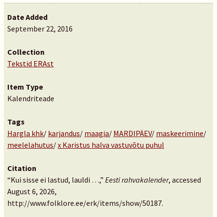
Date Added
September 22, 2016
Collection
Tekstid ERAst
Item Type
Kalendriteade
Tags
Hargla khk
/
karjandus
/
maagia
/
MARDIPÄEV
/
maskeerimine
/
meelelahutus
/
x Karistus halva vastuvõtu puhul
Citation
“Kui sisse ei lastud, lauldi …,”
Eesti rahvakalender
, accessed
August 6, 2026,
http://www.folklore.ee/erk/items/show/50187
.