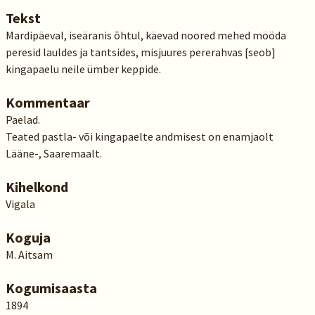
Tekst
Mardipäeval, iseäranis õhtul, käevad noored mehed mööda
peresid lauldes ja tantsides, misjuures pererahvas [seob]
kingapaelu neile ümber keppide.
Kommentaar
Paelad.
Teated pastla- või kingapaelte andmisest on enamjaolt
Lääne-, Saaremaalt.
Kihelkond
Vigala
Koguja
M. Aitsam
Kogumisaasta
1894