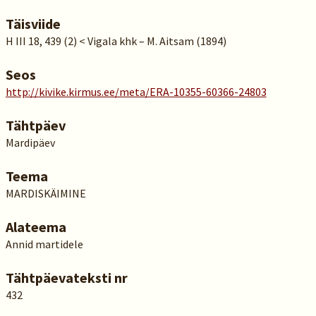
Täisviide
H III 18, 439 (2) < Vigala khk – M. Aitsam (1894)
Seos
http://kivike.kirmus.ee/meta/ERA-10355-60366-24803
Tähtpäev
Mardipäev
Teema
MARDISKÄIMINE
Alateema
Annid martidele
Tähtpäevateksti nr
432