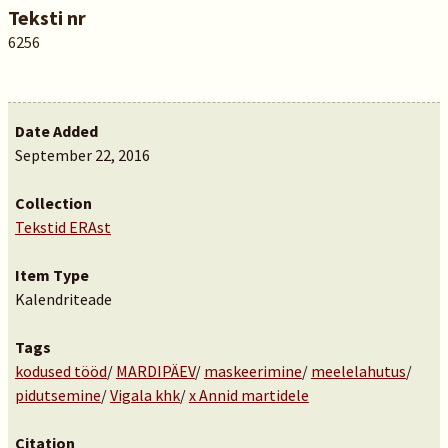
Teksti nr
6256
Date Added
September 22, 2016
Collection
Tekstid ERAst
Item Type
Kalendriteade
Tags
kodused tööd
/
MARDIPÄEV
/
maskeerimine
/
meelelahutus
/
pidutsemine
/
Vigala khk
/
x Annid martidele
Citation