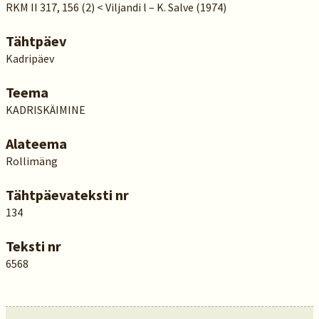
RKM II 317, 156 (2) < Viljandi l – K. Salve (1974)
Tähtpäev
Kadripäev
Teema
KADRISKÄIMINE
Alateema
Rollimäng
Tähtpäevateksti nr
134
Teksti nr
6568