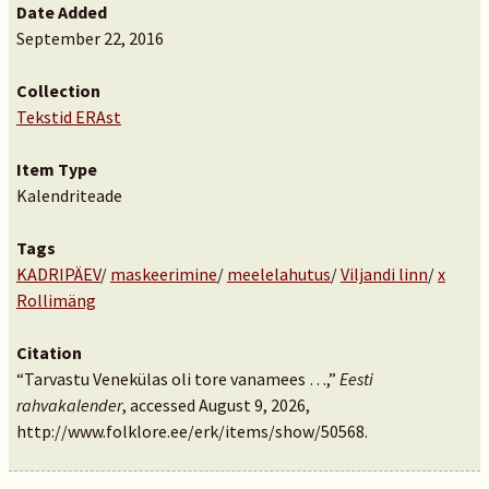
Date Added
September 22, 2016
Collection
Tekstid ERAst
Item Type
Kalendriteade
Tags
KADRIPÄEV
/
maskeerimine
/
meelelahutus
/
Viljandi linn
/
x
Rollimäng
Citation
“Tarvastu Venekülas oli tore vanamees …,”
Eesti
rahvakalender
, accessed August 9, 2026,
http://www.folklore.ee/erk/items/show/50568
.