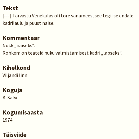
Tekst
[---] Tarvastu Venekülas oli tore vanamees, see tegi ise endale
kadrilaulu ja puust naise.
Kommentaar
Nukk „naiseks“.
Rohkem on teateid nuku valmistamisest kadri „lapseks“.
Kihelkond
Viljandi linn
Koguja
K. Salve
Kogumisaasta
1974
Täisviide