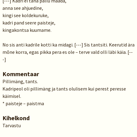
[---] Kadri ei taha pallu maada,
anna see ahjuedine,
kingi see koldekuruke,
kadri pand seere paisteje,
kingakontsa kuumame.
No sis anti kadrile kotti ka midagi. [---] Sis tantsiti. Keerutid ära
mõne korra, egas pikka pera es ole – terve vald olli läbi käia. [--
-]
Kommentaar
Pillimäng, tants.
Kadripeol oli pillimäng ja tants olulisem kui perest peresse
käimisel.
* paisteje – paistma
Kihelkond
Tarvastu