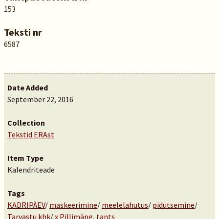
153
Teksti nr
6587
Date Added
September 22, 2016
Collection
Tekstid ERAst
Item Type
Kalendriteade
Tags
KADRIPÄEV
/
maskeerimine
/
meelelahutus
/
pidutsemine
/
Tarvastu khk
/
x Pillimäng, tants