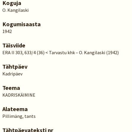
Koguja
O. Kangilaski
Kogumisaasta
1942
Täisviide
ERA II 303, 633/4 (36) < Tarvastu khk – O. Kangilaski (1942)
Tähtpäev
Kadripäev
Teema
KADRISKÄIMINE
Alateema
Pillimäng, tants
Tähtpäevateksti nr