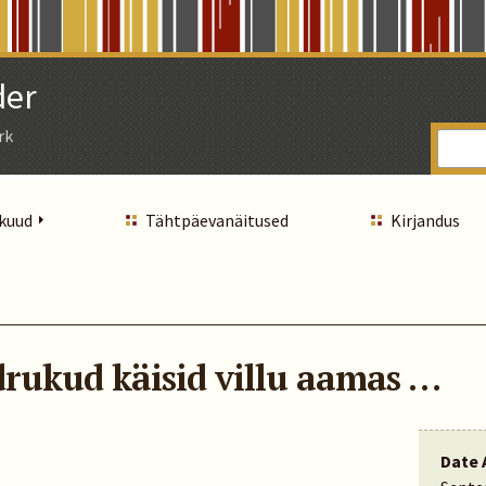
der
rk
 kuud
Tähtpäevanäitused
Kirjandus
drukud käisid villu aamas …
Date 