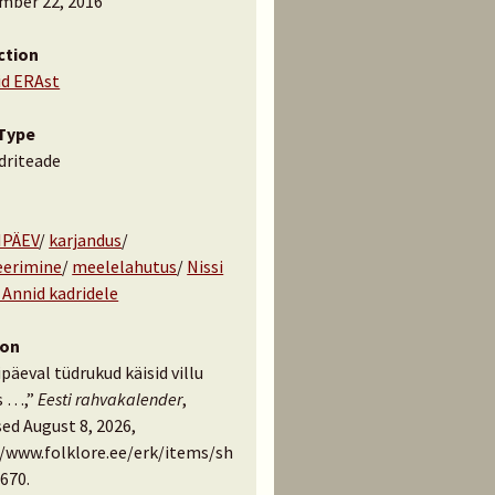
mber 22, 2016
ction
id ERAst
Type
driteade
IPÄEV
/
karjandus
/
erimine
/
meelelahutus
/
Nissi
 Annid kadridele
ion
päeval tüdrukud käisid villu
s …,”
Eesti rahvakalender
,
ed August 8, 2026,
//www.folklore.ee/erk/items/sh
670
.