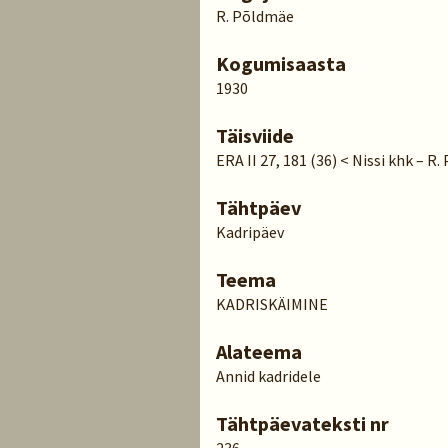
R. Põldmäe
Kogumisaasta
1930
Täisviide
ERA II 27, 181 (36) < Nissi khk – R
Tähtpäev
Kadripäev
Teema
KADRISKÄIMINE
Alateema
Annid kadridele
Tähtpäevateksti nr