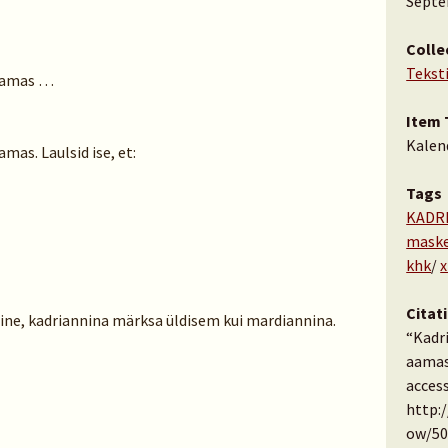
Septe
Colle
Tekst
 aamas …
Item 
Kalen
amas. Laulsid ise, et:
Tags
KADR
maske
khk
/
x
Citat
line, kadriannina märksa üldisem kui mardiannina.
“Kadri
aama
access
http:
ow/50