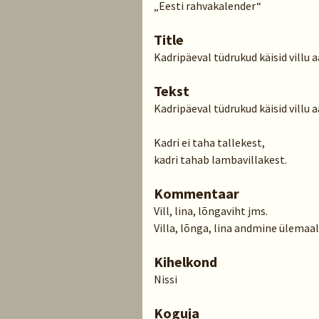
„Eesti rahvakalender“
Title
Kadripäeval tüdrukud käisid villu
Tekst
Kadripäeval tüdrukud käisid villu a
Kadri ei taha tallekest,
kadri tahab lambavillakest.
Kommentaar
Vill, lina, lõngaviht jms.
Villa, lõnga, lina andmine ülemaa
Kihelkond
Nissi
Koguja