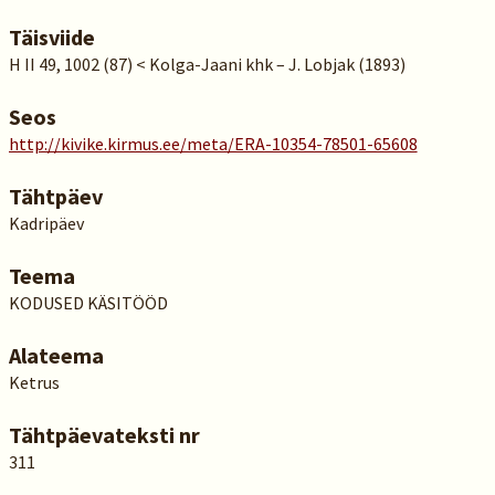
Täisviide
H II 49, 1002 (87) < Kolga-Jaani khk – J. Lobjak (1893)
Seos
http://kivike.kirmus.ee/meta/ERA-10354-78501-65608
Tähtpäev
Kadripäev
Teema
KODUSED KÄSITÖÖD
Alateema
Ketrus
Tähtpäevateksti nr
311