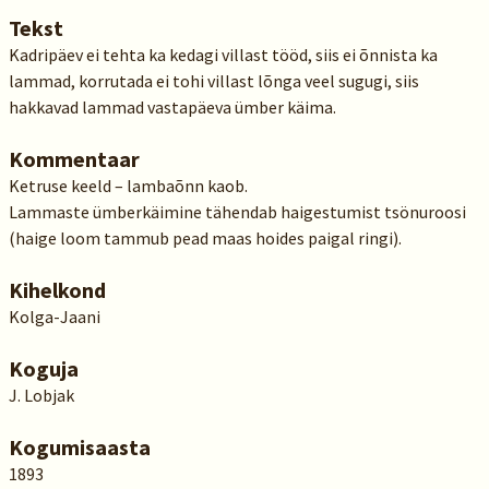
Tekst
Kadripäev ei tehta ka kedagi villast tööd, siis ei õnnista ka
lammad, korrutada ei tohi villast lõnga veel sugugi, siis
hakkavad lammad vastapäeva ümber käima.
Kommentaar
Ketruse keeld – lambaõnn kaob.
Lammaste ümberkäimine tähendab haigestumist tsönuroosi
(haige loom tammub pead maas hoides paigal ringi).
Kihelkond
Kolga-Jaani
Koguja
J. Lobjak
Kogumisaasta
1893