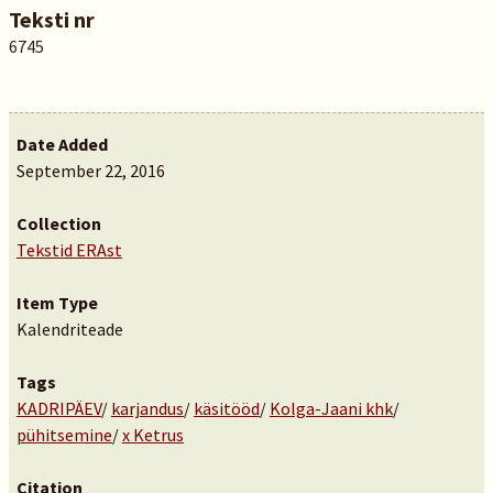
Teksti nr
6745
Date Added
September 22, 2016
Collection
Tekstid ERAst
Item Type
Kalendriteade
Tags
KADRIPÄEV
/
karjandus
/
käsitööd
/
Kolga-Jaani khk
/
pühitsemine
/
x Ketrus
Citation