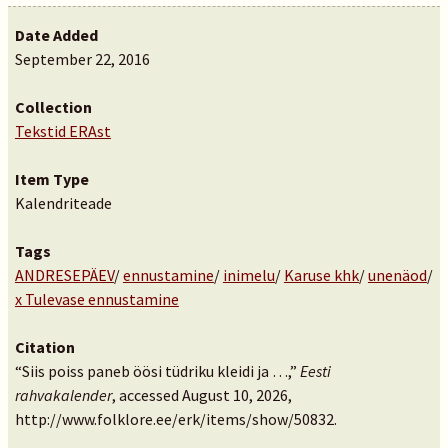
Date Added
September 22, 2016
Collection
Tekstid ERAst
Item Type
Kalendriteade
Tags
ANDRESEPÄEV
/
ennustamine
/
inimelu
/
Karuse khk
/
unenäod
/
x Tulevase ennustamine
Citation
“Siis poiss paneb öösi tüdriku kleidi ja …,”
Eesti
rahvakalender
, accessed August 10, 2026,
http://www.folklore.ee/erk/items/show/50832
.