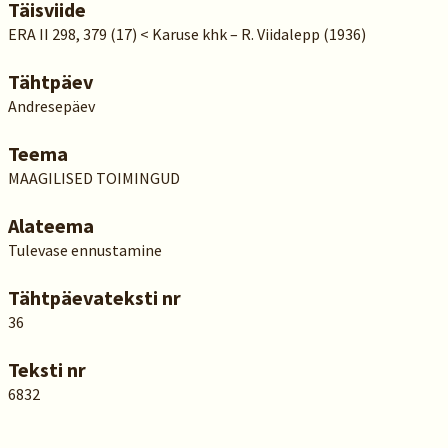
Täisviide
ERA II 298, 379 (17) < Karuse khk – R. Viidalepp (1936)
Tähtpäev
Andresepäev
Teema
MAAGILISED TOIMINGUD
Alateema
Tulevase ennustamine
Tähtpäevateksti nr
36
Teksti nr
6832