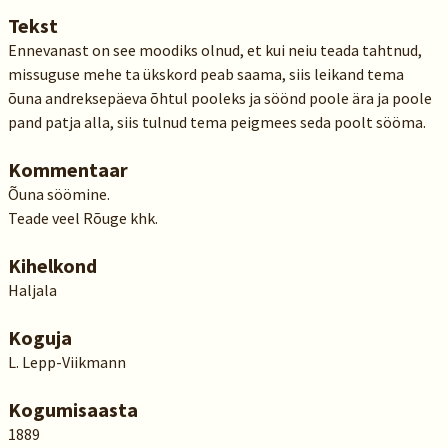
Tekst
Ennevanast on see moodiks olnud, et kui neiu teada tahtnud,
missuguse mehe ta ükskord peab saama, siis leikand tema
õuna andreksepäeva õhtul pooleks ja söönd poole ära ja poole
pand patja alla, siis tulnud tema peigmees seda poolt sööma.
Kommentaar
Õuna söömine.
Teade veel Rõuge khk.
Kihelkond
Haljala
Koguja
L. Lepp-Viikmann
Kogumisaasta
1889