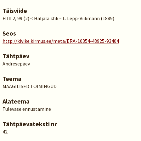
Täisviide
H III 2, 99 (2) < Haljala khk – L. Lepp-Viikmann (1889)
Seos
http://kivike.kirmus.ee/meta/ERA-10354-48925-93404
Tähtpäev
Andresepäev
Teema
MAAGILISED TOIMINGUD
Alateema
Tulevase ennustamine
Tähtpäevateksti nr
42