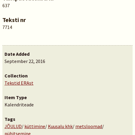
637
Teksti nr
7714
Date Added
September 22, 2016
Collection
Tekstid ERAst
Item Type
Kalendriteade
Tags
JÕULUD
/
küttimine
/
Kuusalu khk
/
metsloomad
/
pühitsemine