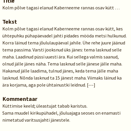
Title
Kolm põlve tagasi elanud Kaberneeme rannas osav kütt …
Tekst
Kolm põlve tagasi elanud Kaberneeme rannas osav kütt, kes
ühtepuhku pühapäevadel jahti pidades mööda metsi hulkunud.
Korra läinud tema jõululaupäeval jahile. Ühe rehe juure jäänud
tema passima. Varsti jooksnud üks jänes: tema lasknud selle
maha. Laadinud püssi uuesti ära. Kui sellega valmis saanud,
olnud jälle jänes näha. Tema lasknud selle jänese jälle maha.
Hakanud jälle laadima, tulnud jänes, keda tema jälle maha
lasknud. Nõnda lasknud ta 15 jänest maha. Viimaks läinud ka
ära korjama, aga pole ühtainustki leidnud. [---]
Kommentaar
Küttimise keeld; üleastujat tabab karistus.
Sama muudel kirikupühadel, jõuluajaga seoses on enamasti
nimetatud varitsusjahti jänestele.