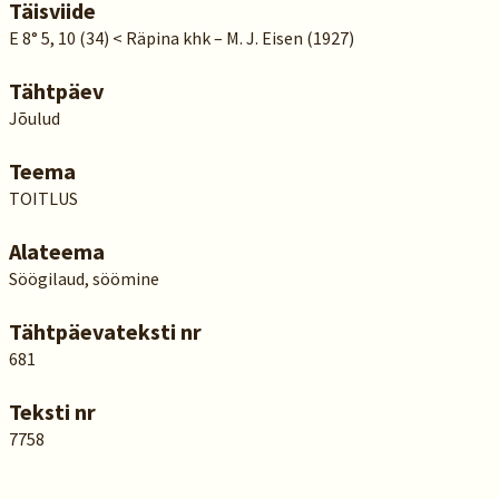
Täisviide
E 8° 5, 10 (34) < Räpina khk – M. J. Eisen (1927)
Tähtpäev
Jõulud
Teema
TOITLUS
Alateema
Söögilaud, söömine
Tähtpäevateksti nr
681
Teksti nr
7758