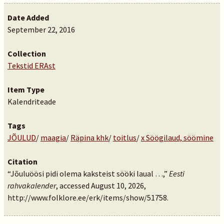
Date Added
September 22, 2016
Collection
Tekstid ERAst
Item Type
Kalendriteade
Tags
JÕULUD
/
maagia
/
Räpina khk
/
toitlus
/
x Söögilaud, söömine
Citation
“Jõuluöösi pidi olema kaksteist sööki laual …,”
Eesti
rahvakalender
, accessed August 10, 2026,
http://www.folklore.ee/erk/items/show/51758
.