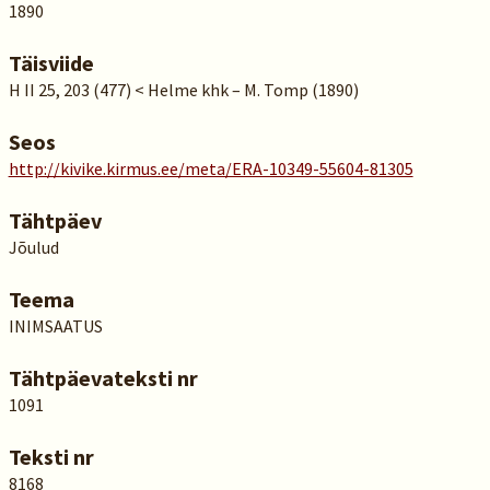
1890
Täisviide
H II 25, 203 (477) < Helme khk – M. Tomp (1890)
Seos
http://kivike.kirmus.ee/meta/ERA-10349-55604-81305
Tähtpäev
Jõulud
Teema
INIMSAATUS
Tähtpäevateksti nr
1091
Teksti nr
8168