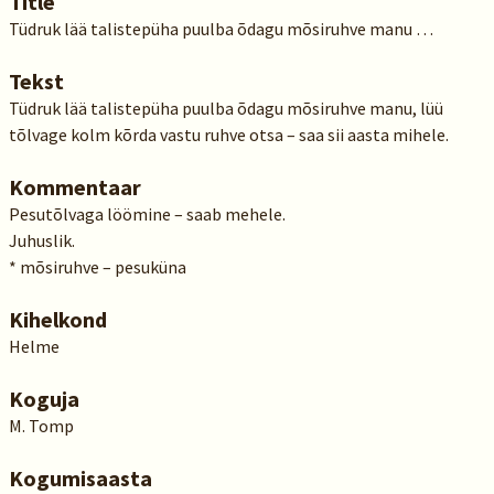
Title
Tüdruk lää talistepüha puulba õdagu mõsiruhve manu …
Tekst
Tüdruk lää talistepüha puulba õdagu mõsiruhve manu, lüü
tõlvage kolm kõrda vastu ruhve otsa – saa sii aasta mihele.
Kommentaar
Pesutõlvaga löömine – saab mehele.
Juhuslik.
* mõsiruhve – pesuküna
Kihelkond
Helme
Koguja
M. Tomp
Kogumisaasta