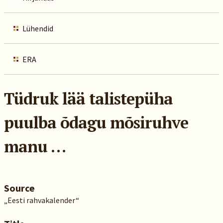
Lühendid
ERA
Tüdruk lää talistepüha
puulba õdagu mõsiruhve
manu …
Source
„Eesti rahvakalender“