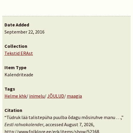
Date Added
September 22, 2016
Collection
Tekstid ERAst
Item Type
Kalendriteade
Tags
Helme khk
/
inimelu
/
JÕULUD
/
maagia
Citation
“Tüdruk lää talistepüha puulba õdagu mõsiruhve manu …,”
Eesti rahvakalender
, accessed August 7, 2026,
http://www.folklore.ee/erk/items/show/52168
.