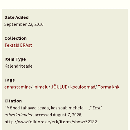
Date Added
September 22, 2016
Collection
Tekstid ERAst
Item Type
Kalendriteade
Tags
ennustamine
/
inimelu
/
JÕULUD
/
koduloomad
/
Torma khk
Citation
“Mõned tahavad teada, kas saab mehele …,”
Eesti
rahvakalender
, accessed August 7, 2026,
http://www.folklore.ee/erk/items/show/52182
.