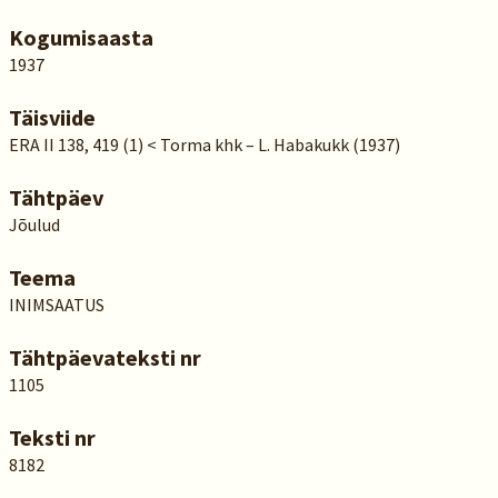
Kogumisaasta
1937
Täisviide
ERA II 138, 419 (1) < Torma khk – L. Habakukk (1937)
Tähtpäev
Jõulud
Teema
INIMSAATUS
Tähtpäevateksti nr
1105
Teksti nr
8182