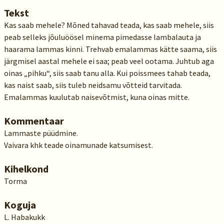
Tekst
Kas saab mehele? Mõned tahavad teada, kas saab mehele, siis
peab selleks jõuluöösel minema pimedasse lambalauta ja
haarama lammas kinni. Trehvab emalammas kätte saama, siis
järgmisel aastal mehele ei saa; peab veel ootama. Juhtub aga
oinas „pihku“, siis saab tanu alla. Kui poissmees tahab teada,
kas naist saab, siis tuleb neidsamu võtteid tarvitada.
Emalammas kuulutab naisevõtmist, kuna oinas mitte.
Kommentaar
Lammaste püüdmine.
Vaivara khk teade oinamunade katsumisest.
Kihelkond
Torma
Koguja
L. Habakukk