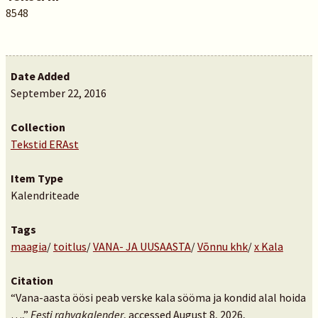
8548
Date Added
September 22, 2016
Collection
Tekstid ERAst
Item Type
Kalendriteade
Tags
maagia
/
toitlus
/
VANA- JA UUSAASTA
/
Võnnu khk
/
x Kala
Citation
“Vana-aasta öösi peab verske kala sööma ja kondid alal hoida
…,”
Eesti rahvakalender
, accessed August 8, 2026,