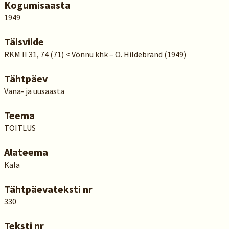
Kogumisaasta
1949
Täisviide
RKM II 31, 74 (71) < Võnnu khk – O. Hildebrand (1949)
Tähtpäev
Vana- ja uusaasta
Teema
TOITLUS
Alateema
Kala
Tähtpäevateksti nr
330
Teksti nr