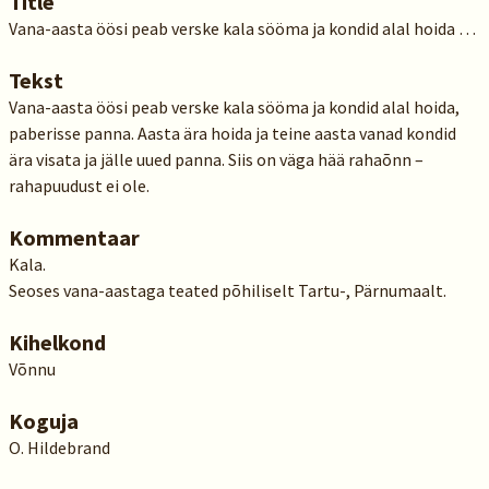
Title
Vana-aasta öösi peab verske kala sööma ja kondid alal hoida …
Tekst
Vana-aasta öösi peab verske kala sööma ja kondid alal hoida,
paberisse panna. Aasta ära hoida ja teine aasta vanad kondid
ära visata ja jälle uued panna. Siis on väga hää rahaõnn –
rahapuudust ei ole.
Kommentaar
Kala.
Seoses vana-aastaga teated põhiliselt Tartu-, Pärnumaalt.
Kihelkond
Võnnu
Koguja
O. Hildebrand