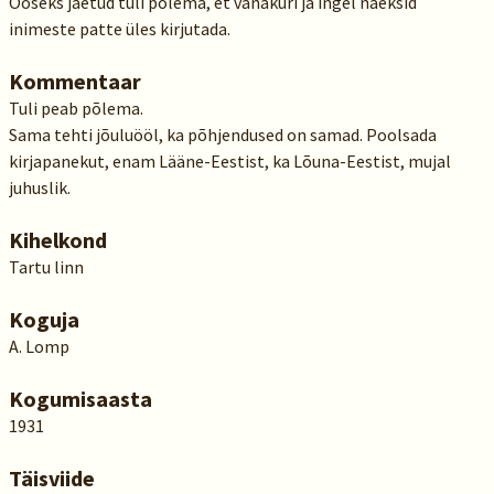
Ööseks jäetud tuli põlema, et vanakuri ja ingel näeksid
inimeste patte üles kirjutada.
Kommentaar
Tuli peab põlema.
Sama tehti jõuluööl, ka põhjendused on samad. Poolsada
kirjapanekut, enam Lääne-Eestist, ka Lõuna-Eestist, mujal
juhuslik.
Kihelkond
Tartu linn
Koguja
A. Lomp
Kogumisaasta
1931
Täisviide