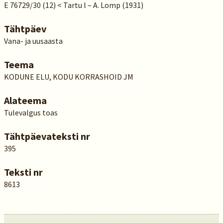
E 76729/30 (12) < Tartu l – A. Lomp (1931)
Tähtpäev
Vana- ja uusaasta
Teema
KODUNE ELU, KODU KORRASHOID JM
Alateema
Tulevalgus toas
Tähtpäevateksti nr
395
Teksti nr
8613