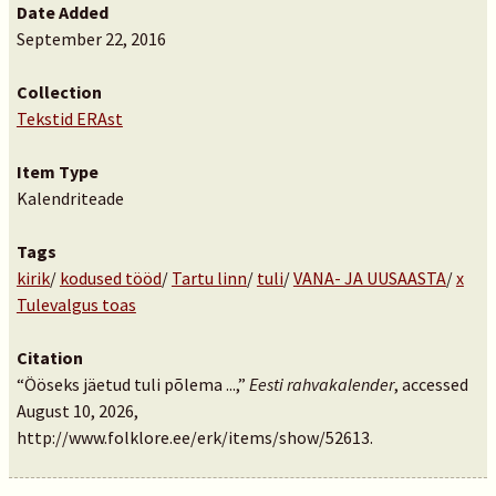
Date Added
September 22, 2016
Collection
Tekstid ERAst
Item Type
Kalendriteade
Tags
kirik
/
kodused tööd
/
Tartu linn
/
tuli
/
VANA- JA UUSAASTA
/
x
Tulevalgus toas
Citation
“Ööseks jäetud tuli põlema ...,”
Eesti rahvakalender
, accessed
August 10, 2026,
http://www.folklore.ee/erk/items/show/52613
.