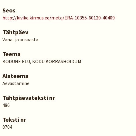
Seos
http://kivike.kirmus.ee/meta/ERA-10355-60120-40409
Tähtpäev
Vana- ja uusaasta
Teema
KODUNE ELU, KODU KORRASHOID JM
Alateema
Aevastamine
Tähtpäevateksti nr
486
Teksti nr
8704