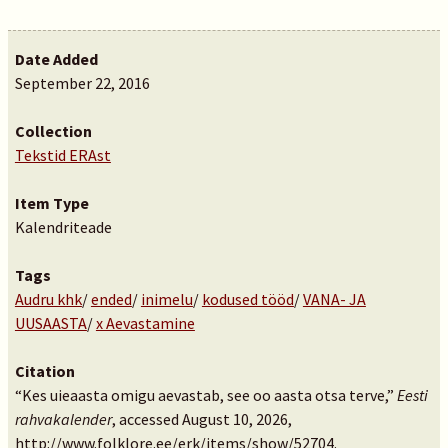
Date Added
September 22, 2016
Collection
Tekstid ERAst
Item Type
Kalendriteade
Tags
Audru khk
/
ended
/
inimelu
/
kodused tööd
/
VANA- JA
UUSAASTA
/
x Aevastamine
Citation
“Kes uieaasta omigu aevastab, see oo aasta otsa terve,”
Eesti
rahvakalender
, accessed August 10, 2026,
http://www.folklore.ee/erk/items/show/52704
.