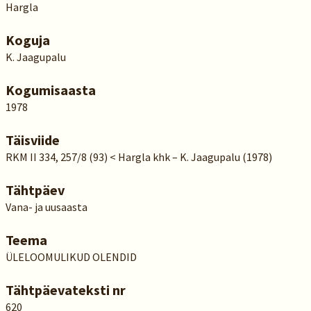
Hargla
Koguja
K. Jaagupalu
Kogumisaasta
1978
Täisviide
RKM II 334, 257/8 (93) < Hargla khk – K. Jaagupalu (1978)
Tähtpäev
Vana- ja uusaasta
Teema
ÜLELOOMULIKUD OLENDID
Tähtpäevateksti nr
620