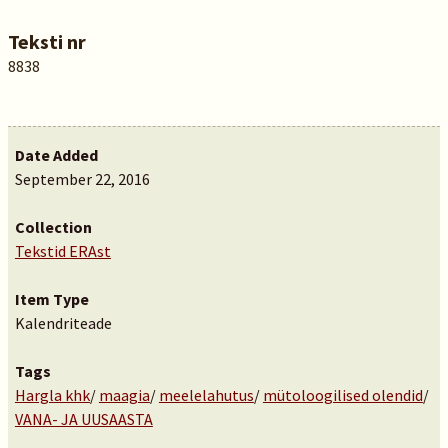
Teksti nr
8838
Date Added
September 22, 2016
Collection
Tekstid ERAst
Item Type
Kalendriteade
Tags
Hargla khk
/
maagia
/
meelelahutus
/
mütoloogilised olendid
/
VANA- JA UUSAASTA