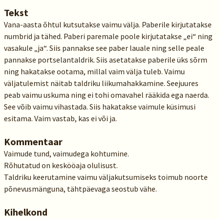
Tekst
Vana-aasta õhtul kutsutakse vaimu välja. Paberile kirjutatakse
numbrid ja tähed. Paberi paremale poole kirjutatakse „ei“ ning
vasakule „ja“. Siis pannakse see paber lauale ning selle peale
pannakse portselantaldrik. Siis asetatakse paberile üks sõrm
ning hakatakse ootama, millal vaim välja tuleb. Vaimu
väljatulemist näitab taldriku liikumahakkamine. Seejuures
peab vaimu uskuma ning ei tohi omavahel rääkida ega naerda.
See võib vaimu vihastada. Siis hakatakse vaimule küsimusi
esitama. Vaim vastab, kas ei või ja.
Kommentaar
Vaimude tund, vaimudega kohtumine.
Rõhutatud on keskööaja olulisust.
Taldriku keerutamine vaimu väljakutsumiseks toimub noorte
põnevusmänguna, tähtpäevaga seostub vähe.
Kihelkond