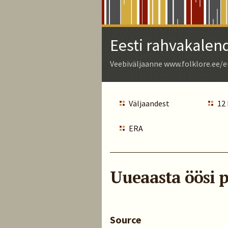
Skip
to
Main
Eesti rahvakalen
Content
Veebiväljaanne www.folklore.ee/e
Väljaandest
12
ERA
Uueaasta öösi p
Source