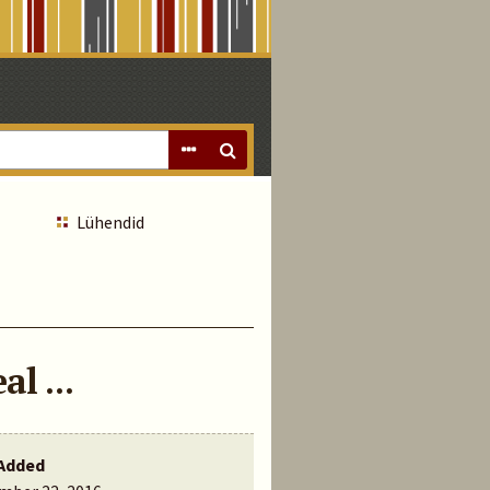
Lühendid
l ...
Added