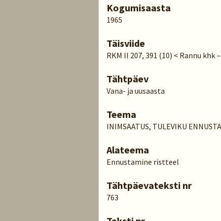
Kogumisaasta
1965
Täisviide
RKM II 207, 391 (10) < Rannu khk –
Tähtpäev
Vana- ja uusaasta
Teema
INIMSAATUS, TULEVIKU ENNUST
Alateema
Ennustamine ristteel
Tähtpäevateksti nr
763
Teksti nr