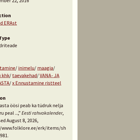
mber 22, 2016
ction
id ERAst
Type
driteade
tamine
/
inimelu
/
maagia
/
 khk
/
taevakehad
/
VANA- JA
ASTA
/
x Ennustamine ristteel
ion
asta öösi peab ka tüdruk nelja
u peal ...,”
Eesti rahvakalender
,
ed August 8, 2026,
//www.folklore.ee/erk/items/sh
981
.