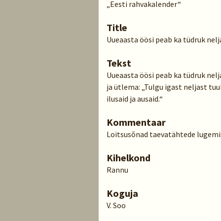
„Eesti rahvakalender“
Title
Uueaasta öösi peab ka tüdruk nelja
Tekst
Uueaasta öösi peab ka tüdruk nel
ja ütlema: „Tulgu igast neljast tuul
ilusaid ja ausaid.“
Kommentaar
Loitsusõnad taevatähtede lugemi
Kihelkond
Rannu
Koguja
V. Soo