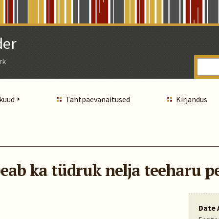
der
rk
 kuud
Tähtpäevanäitused
Kirjandus
eab ka tüdruk nelja teeharu pea
Date 