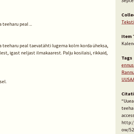
Septe
Colle
Tekst
 teeharu peal ...
Item 
Kalen
ja teeharu peal taevatähti lugema kolm korda üheksa,
est, igast neljast ilmakaarest. Palju kosilaisi, rikkaid,
Tags
ennus
Rannu
UUSA
sel.
Citat
“Uuea
teehar
access
http:
ow/52