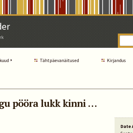
der
rk
 kuud
Tähtpäevanäitused
Kirjandus
gu pööra lukk kinni …
Date 