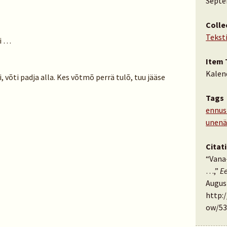
Septe
Colle
Tekst
ni …
Item 
Kalen
 võti padja alla. Kes võtmõ perrä tulõ, tuu jääse
Tags
ennus
unen
Citat
“Vana
…,”
E
August
http:
ow/53