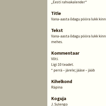
„Eesti rahvakalender“
Title
Vana-aasta õdagu pööra lukk kin
Tekst
Vana-aasta õdagu pööra lukk kinni,
mehes.
Kommentaar
Võti.
Ligi 10 teadet.
* perrä – järele; jääse – jääb
Kihelkond
Räpina
Koguja
J. Sulengo