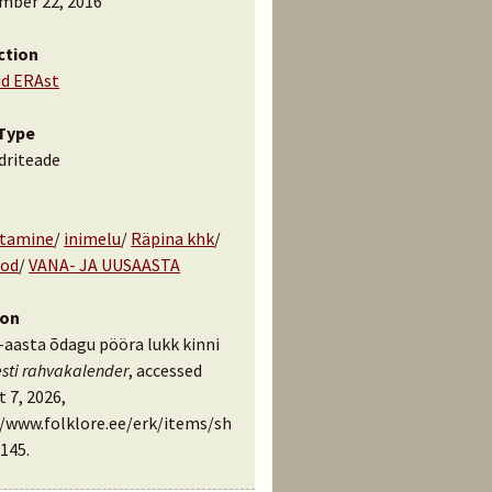
mber 22, 2016
ction
id ERAst
Type
driteade
tamine
/
inimelu
/
Räpina khk
/
äod
/
VANA- JA UUSAASTA
ion
-aasta õdagu pööra lukk kinni
esti rahvakalender
, accessed
 7, 2026,
//www.folklore.ee/erk/items/sh
145
.