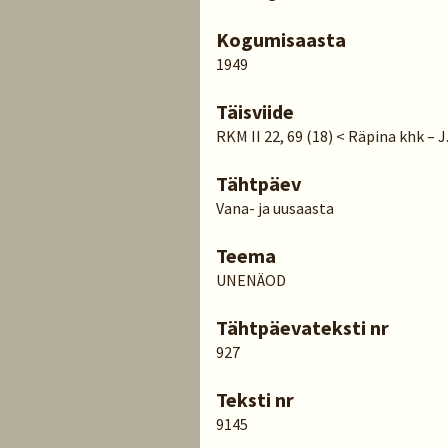
Kogumisaasta
1949
Täisviide
RKM II 22, 69 (18) < Räpina khk – J
Tähtpäev
Vana- ja uusaasta
Teema
UNENÄOD
Tähtpäevateksti nr
927
Teksti nr
9145