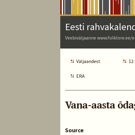
Skip
to
Main
Eesti rahvakalen
Content
Veebiväljaanne www.folklore.ee/e
Väljaandest
12
ERA
Vana-aasta õda
Source