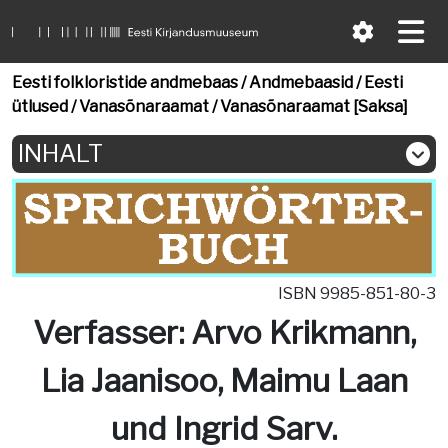
Eesti folkloristide andmebaas
/
Andmebaasid
/
Eesti
ütlused
/
Vanasõnaraamat
/
Vanasõnaraamat [Saksa]
INHALT
ISBN 9985-851-80-3
Verfasser: Arvo Krikmann,
Lia Jaanisoo, Maimu Laan
und Ingrid Sarv.