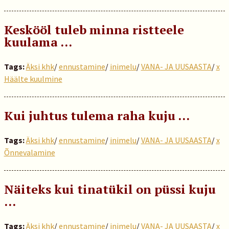
Keskööl tuleb minna ristteele
kuulama …
Tags:
Äksi khk
/
ennustamine
/
inimelu
/
VANA- JA UUSAASTA
/
x
Häälte kuulmine
Kui juhtus tulema raha kuju …
Tags:
Äksi khk
/
ennustamine
/
inimelu
/
VANA- JA UUSAASTA
/
x
Õnnevalamine
Näiteks kui tinatükil on püssi kuju
…
Tags:
Äksi khk
/
ennustamine
/
inimelu
/
VANA- JA UUSAASTA
/
x