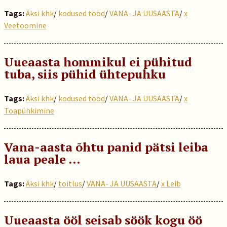
Tags:
Äksi khk
/
kodused tööd
/
VANA- JA UUSAASTA
/
x
Veetoomine
Uueaasta hommikul ei pühitud
tuba, siis pühid ühtepuhku
Tags:
Äksi khk
/
kodused tööd
/
VANA- JA UUSAASTA
/
x
Toapühkimine
Vana-aasta õhtu panid pätsi leiba
laua peale …
Tags:
Äksi khk
/
toitlus
/
VANA- JA UUSAASTA
/
x Leib
Uueaasta ööl seisab söök kogu öö