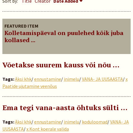
Sort by:
Title
Creator
Date Added
FEATURED ITEM
Kolletamispäeval on puulehed kõik juba
kollased ...
Võetakse suurem kauss või nõu …
Tags:
Äksi khk
/
ennustamine
/
inimelu
/
VANA- JA UUSAASTA
/
x
Paatide ujutamine veenõus
Ema tegi vana-aasta õhtuks sülti …
Tags:
Äksi khk
/
ennustamine
/
inimelu
/
koduloomad
/
VANA- JA
UUSAASTA
/
x Kont koerale valida