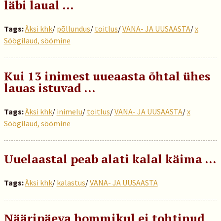
läbi laual ...
Tags:
Äksi khk
/
põllundus
/
toitlus
/
VANA- JA UUSAASTA
/
x
Söögilaud, söömine
Kui 13 inimest uueaasta õhtal ühes
lauas istuvad …
Tags:
Äksi khk
/
inimelu
/
toitlus
/
VANA- JA UUSAASTA
/
x
Söögilaud, söömine
Uuelaastal peab alati kalal käima …
Tags:
Äksi khk
/
kalastus
/
VANA- JA UUSAASTA
Nääripäeva hommikul ei tohtinud