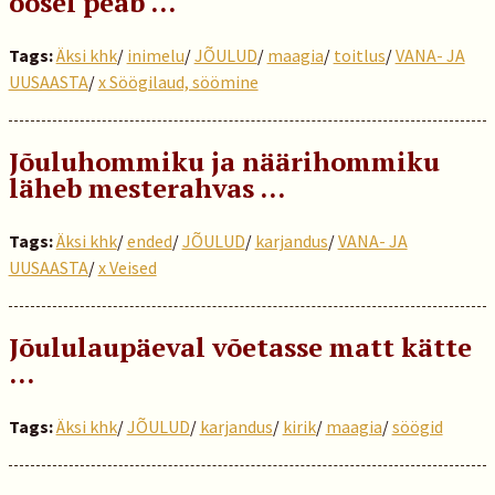
öösel peab …
Tags:
Äksi khk
/
inimelu
/
JÕULUD
/
maagia
/
toitlus
/
VANA- JA
UUSAASTA
/
x Söögilaud, söömine
Jõuluhommiku ja näärihommiku
läheb mesterahvas …
Tags:
Äksi khk
/
ended
/
JÕULUD
/
karjandus
/
VANA- JA
UUSAASTA
/
x Veised
Jõululaupäeval võetasse matt kätte
…
Tags:
Äksi khk
/
JÕULUD
/
karjandus
/
kirik
/
maagia
/
söögid