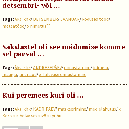
detsembri- või …
Tags:
Äksi khk
/
DETSEMBER
/
JAANUAR
/
kodused tööd
/
metsatööd
/
x nimetus??
Sakslastel oli see nõidumise komme
sel päeval …
Tags:
Äksi khk
/
ANDRESEPÄEV
/
ennustamine
/
inimelu
/
maagia
/
unenäod
/
x Tulevase ennustamine
Kui peremees kuri oli …
Tags:
Äksi khk
/
KADRIPÄEV
/
maskeerimine
/
meelelahutus
/
x
Karistus halva vastuvõtu puhul