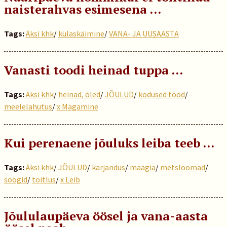
naisterahvas esimesena …
Tags:
Äksi khk
/
külaskäimine
/
VANA- JA UUSAASTA
Vanasti toodi heinad tuppa …
Tags:
Äksi khk
/
heinad, õled
/
JÕULUD
/
kodused tööd
/
meelelahutus
/
x Magamine
Kui perenaene jõuluks leiba teeb …
Tags:
Äksi khk
/
JÕULUD
/
karjandus
/
maagia
/
metsloomad
/
söögid
/
toitlus
/
x Leib
Jõululaupäeva öösel ja vana-aasta