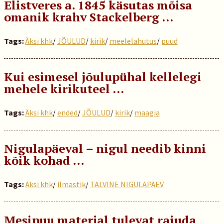
Elistveres a. 1845 käsutas mõisa
omanik krahv Stackelberg …
Tags:
Äksi khk
/
JÕULUD
/
kirik
/
meelelahutus
/
puud
Kui esimesel jõulupühal kellelegi
mehele kirikuteel …
Tags:
Äksi khk
/
ended
/
JÕULUD
/
kirik
/
maagia
Nigulapäeval – nigul needib kinni
kõik kohad ...
Tags:
Äksi khk
/
ilmastik
/
TALVINE NIGULAPÄEV
Mesipuu materjal tulevat raiuda