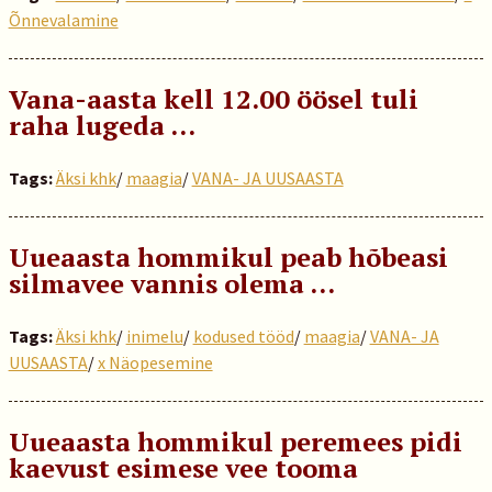
Õnnevalamine
Vana-aasta kell 12.00 öösel tuli
raha lugeda ...
Tags:
Äksi khk
/
maagia
/
VANA- JA UUSAASTA
Uueaasta hommikul peab hõbeasi
silmavee vannis olema …
Tags:
Äksi khk
/
inimelu
/
kodused tööd
/
maagia
/
VANA- JA
UUSAASTA
/
x Näopesemine
Uueaasta hommikul peremees pidi
kaevust esimese vee tooma