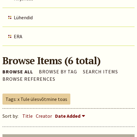
Lühendid
ERA
Browse Items (6 total)
BROWSE ALL
BROWSE BY TAG
SEARCH ITEMS
BROWSE REFERENCES
Tags: x Tule ülesvõtmine toas
Sort by:
Title
Creator
Date Added