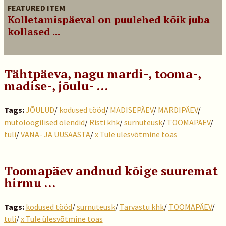
FEATURED ITEM
Kolletamispäeval on puulehed kõik juba
kollased ...
Tähtpäeva, nagu mardi-, tooma-,
madise-, jõulu- …
Tags:
JÕULUD
/
kodused tööd
/
MADISEPÄEV
/
MARDIPÄEV
/
mütoloogilised olendid
/
Risti khk
/
surnuteusk
/
TOOMAPÄEV
/
tuli
/
VANA- JA UUSAASTA
/
x Tule ülesvõtmine toas
Toomapäev andnud kõige suuremat
hirmu …
Tags:
kodused tööd
/
surnuteusk
/
Tarvastu khk
/
TOOMAPÄEV
/
tuli
/
x Tule ülesvõtmine toas