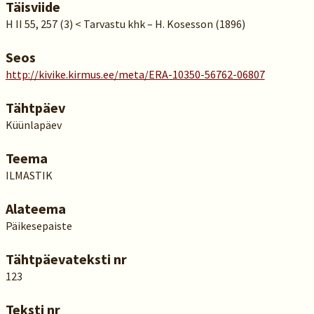
Täisviide
H II 55, 257 (3) < Tarvastu khk – H. Kosesson (1896)
Seos
http://kivike.kirmus.ee/meta/ERA-10350-56762-06807
Tähtpäev
Küünlapäev
Teema
ILMASTIK
Alateema
Päikesepaiste
Tähtpäevateksti nr
123
Teksti nr