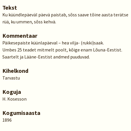
Tekst
Ku küündlepäeväl päevä paistab, sõss saave tõine aasta terätse
rüä, ku ummen, sõss kehvä.
Kommentaar
Päikesepaiste küünlapäeval – hea vilja- (rukki)saak.
Umbes 25 teadet mitmelt poolt, kõige enam Lõuna-Eestist.
Saartelt ja Lääne-Eestist andmed puuduvad.
Kihelkond
Tarvastu
Koguja
H. Kosesson
Kogumisaasta
1896