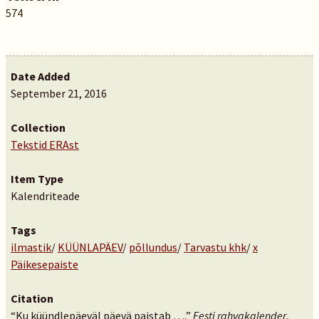
574
Date Added
September 21, 2016
Collection
Tekstid ERAst
Item Type
Kalendriteade
Tags
ilmastik
/
KÜÜNLAPÄEV
/
põllundus
/
Tarvastu khk
/
x
Päikesepaiste
Citation
“Ku küündlepäeväl päevä paistab …,”
Eesti rahvakalender
,