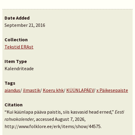
Date Added
September 21, 2016
Collection
Tekstid ERAst
Item Type
Kalendriteade
Tags
aiandus
/
ilmastik
/
Koeru khk
/
KÜÜNLAPÄEV
/
x Päikesepaiste
Citation
“Kui küünlapa pääva paistis, siis kasvasid head erned,”
Eesti
rahvakalender
, accessed August 7, 2026,
http://www.folklore.ee/erk/items/show/44575
.