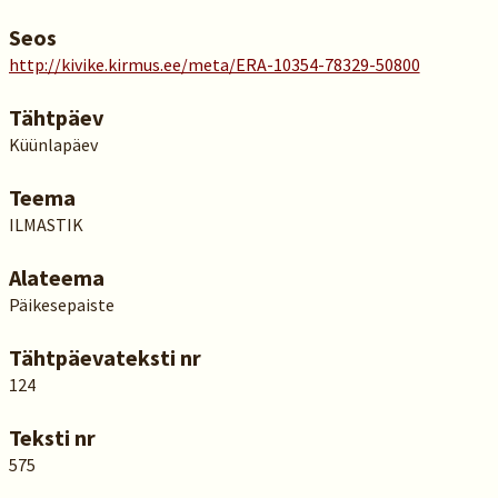
Seos
http://kivike.kirmus.ee/meta/ERA-10354-78329-50800
Tähtpäev
Küünlapäev
Teema
ILMASTIK
Alateema
Päikesepaiste
Tähtpäevateksti nr
124
Teksti nr
575