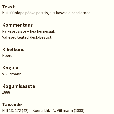
Tekst
Kui küünlapa pääva paistis, siis kasvasid head erned.
Kommentaar
Päikesepaiste – hea hernesaak.
Vähesed teated Kesk-Eestist.
Kihelkond
Koeru
Koguja
V. Viitmann
Kogumisaasta
1888
Täisviide
H II 13, 172 (42) < Koeru khk – V. Viitmann (1888)