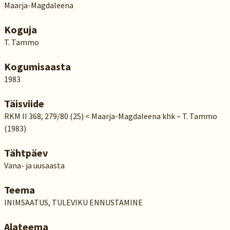
Maarja-Magdaleena
Koguja
T. Tammo
Kogumisaasta
1983
Täisviide
RKM II 368, 279/80 (25) < Maarja-Magdaleena khk – T. Tammo
(1983)
Tähtpäev
Vana- ja uusaasta
Teema
INIMSAATUS, TULEVIKU ENNUSTAMINE
Alateema