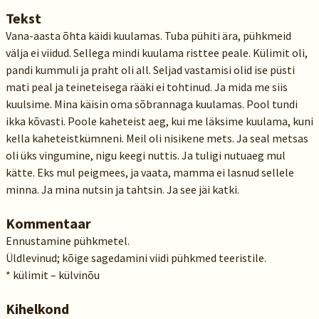
Tekst
Vana-aasta õhta käidi kuulamas. Tuba pühiti ära, pühkmeid
välja ei viidud. Sellega mindi kuulama risttee peale. Külimit oli,
pandi kummuli ja praht oli all. Seljad vastamisi olid ise püsti
mati peal ja teineteisega rääki ei tohtinud. Ja mida me siis
kuulsime. Mina käisin oma sõbrannaga kuulamas. Pool tundi
ikka kõvasti. Poole kaheteist aeg, kui me läksime kuulama, kuni
kella kaheteistkümneni. Meil oli nisikene mets. Ja seal metsas
oli üks vingumine, nigu keegi nuttis. Ja tuligi nutuaeg mul
kätte. Eks mul peigmees, ja vaata, mamma ei lasnud sellele
minna. Ja mina nutsin ja tahtsin. Ja see jäi katki.
Kommentaar
Ennustamine pühkmetel.
Üldlevinud; kõige sagedamini viidi pühkmed teeristile.
* külimit – külvinõu
Kihelkond