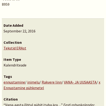
8959
Date Added
September 22, 2016
Collection
Tekstid ERAst
Item Type
Kalendriteade
Tags
ennustamine
/
inimelu
/
Rakvere linn
/
VANA- JA UUSAASTA
/
x
Ennustamine pühkmetel
Citation
“Vana-aasta õhtul pühiti tuba ära ...,”
Eesti rahvakalender
,