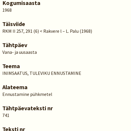
Kogumisaasta
1968
Täisviide
RKM II 257, 291 (6) < Rakvere l – L. Palu (1968)
Tähtpäev
Vana- ja uusaasta
Teema
INIMSAATUS, TULEVIKU ENNUSTAMINE
Alateema
Ennustamine pühkmetel
Tähtpäevateksti nr
741
Teksti nr