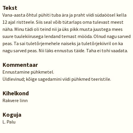
Tekst
Vana-aasta õhtul pühiti tuba ära ja praht viidi südaöösel kella
12 ajal ristteele. Siis seal võib tütarlaps oma tulevast meest
näha. Minu tädi oli teind nii ja üks pikk musta juustega mees
suure tuulekiirusega lendand temast mööda. Olnud nagu sarved
peas. Ta sai tuletõrjemehele naiseks ja tuletõrjekiivril on ka
nagu sarved peas. Nii läks ennustus täide. Taha ei tohi vaadata.
Kommentaar
Ennustamine pühkmetel.
Üldlevinud; kõige sagedamini viidi pühkmed teeristile.
Kihelkond
Rakvere linn
Koguja
L. Palu