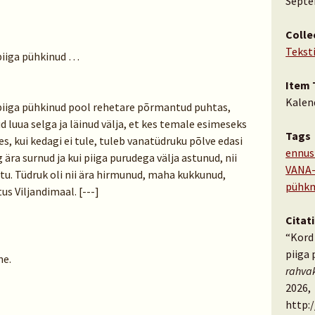
Septe
Colle
Tekst
piiga pühkinud …
Item 
Kalen
piiga pühkinud pool rehetare põrmantud puhtas,
ud luua selga ja läinud välja, et kes temale esimeseks
Tags
, kui kedagi ei tule, tuleb vanatüdruku põlve edasi
ennus
g ära surnud ja kui piiga purudega välja astunud, nii
VANA-
stu. Tüdruk oli nii ära hirmunud, maha kukkunud,
pühk
us Viljandimaal. [---]
Citat
“Kord
piiga
ne.
rahva
2026,
http: