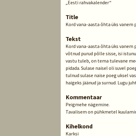
„Eesti rahvakalender“
Title
Kord vana-aasta õhta üks vanem 
Tekst
Kord vana-aasta õhta üks vanem 
võtnud purud põlle sisse, isi istun
vastu tuleb, on tema tulevane mees
pidada. Sulase naisel oli suvel poe
tulnud sulase naise poeg uksel va
haigeks jäänud ja surnud. Lugu juht
Kommentaar
Peigmehe nägemine.
Tavalisem on pühkmetel kuulami
Kihelkond
Karksi