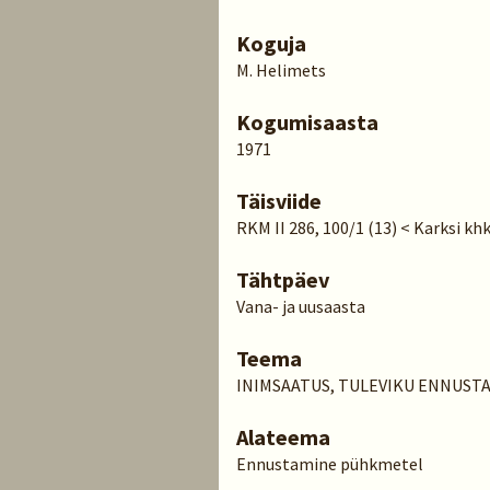
Koguja
M. Helimets
Kogumisaasta
1971
Täisviide
RKM II 286, 100/1 (13) < Karksi kh
Tähtpäev
Vana- ja uusaasta
Teema
INIMSAATUS, TULEVIKU ENNUST
Alateema
Ennustamine pühkmetel