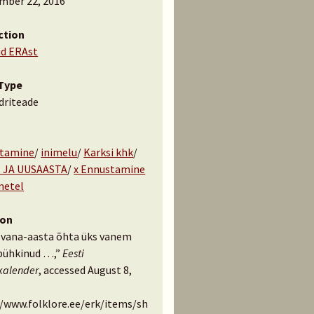
mber 22, 2016
ction
id ERAst
Type
driteade
tamine
/
inimelu
/
Karksi khk
/
 JA UUSAASTA
/
x Ennustamine
metel
ion
 vana-aasta õhta üks vanem
 pühkinud …,”
Eesti
kalender
, accessed August 8,
//www.folklore.ee/erk/items/sh