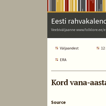
Skip
to
Main
Eesti rahvakalen
Content
Veebiväljaanne www.folklore.ee/e
Väljaandest
12
ERA
Kord vana-aast
Source