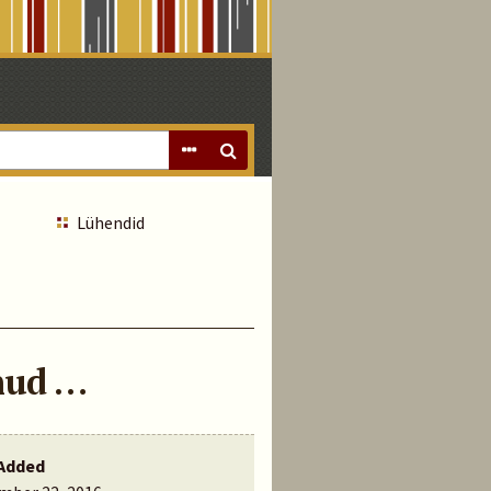
Lühendid
nud …
Added