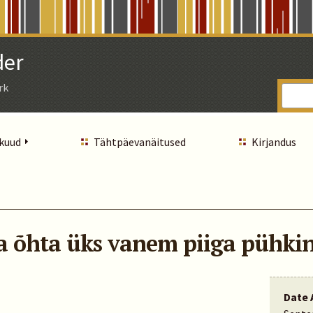
der
rk
 kuud
Tähtpäevanäitused
Kirjandus
a õhta üks vanem piiga pühki
Date 