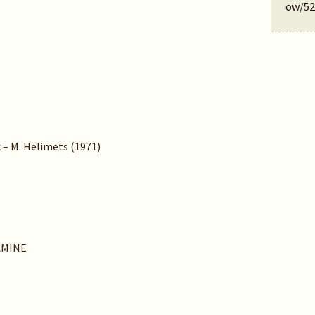
ow/52
k – M. Helimets (1971)
AMINE