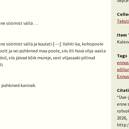
Septe
Colle
Tekst
nne söömist vällä …
Item 
Kalen
 söömist vällä ja kuulati [---]. Vahiti ka, kohopoole
oolt ja vei pühkmed maa poole, siis õli hüvä vilja-aasta
Tags
il, siis jäivad kõik mureje, sest viljasaaki põlnud
ennus
i.
põllu
Ennus
ul pühkmed kannab.
Citat
“Uue-
enne 
rahva
2026,
http: