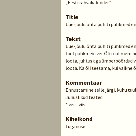
„Eesti rahvakalender“
Title
Uue-jõulu õhta pühiti pühkmed e
Tekst
Uue-jõulu õhta pühiti pühkmed enne
tuul pühkmeid vei. Õli tuul mere p
loota, juhtus aga ümberpöördud viis
loota. Ka õli seesama, kui vaikne õl
Kommentaar
Ennustamine selle järgi, kuhu tu
Juhuslikud teated.
* vei – viis
Kihelkond
Lüganuse