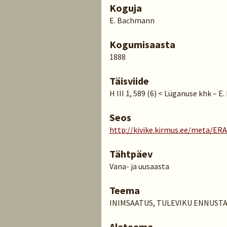
Koguja
E. Bachmann
Kogumisaasta
1888
Täisviide
H III 1, 589 (6) < Lüganuse khk – 
Seos
http://kivike.kirmus.ee/meta/ER
Tähtpäev
Vana- ja uusaasta
Teema
INIMSAATUS, TULEVIKU ENNUST
Alateema