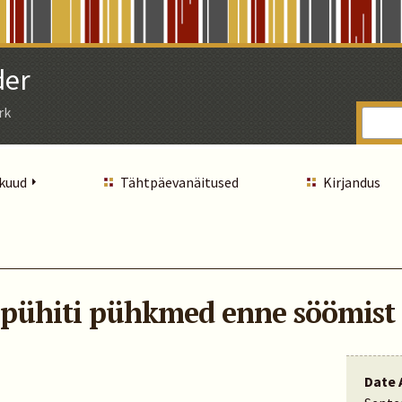
der
rk
 kuud
Tähtpäevanäitused
Kirjandus
 pühiti pühkmed enne söömist 
Date 