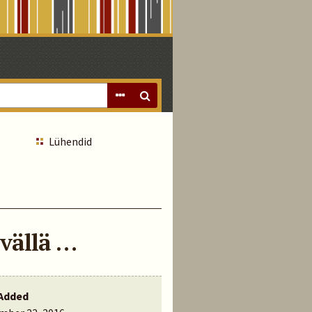
Lühendid
vällä …
Added