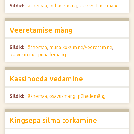
Sildid:
Läänemaa
,
pühademäng
,
sissevedamismäng
Veeretamise mäng
Sildid:
Läänemaa
,
muna koksimine/veeretamine
,
osavusmäng
,
pühademäng
Kassinooda vedamine
Sildid:
Läänemaa
,
osavusmäng
,
pühademäng
Kingsepa silma torkamine