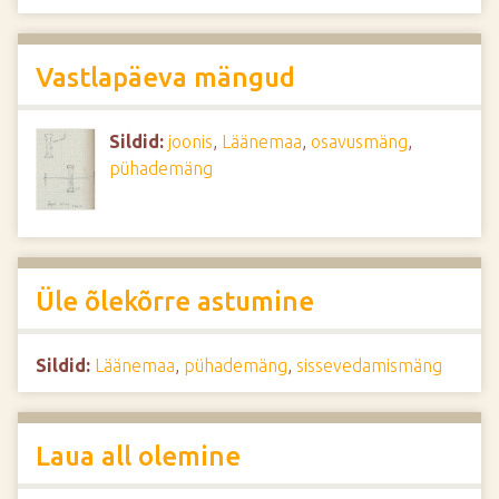
Vastlapäeva mängud
Sildid:
joonis
,
Läänemaa
,
osavusmäng
,
pühademäng
Üle õlekõrre astumine
Sildid:
Läänemaa
,
pühademäng
,
sissevedamismäng
Laua all olemine