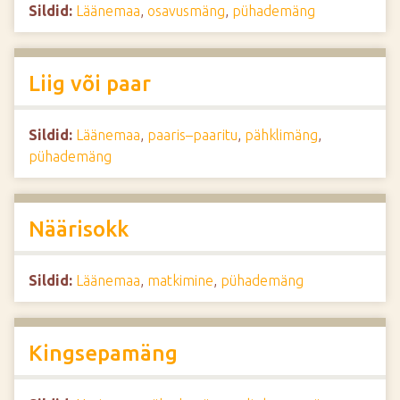
Sildid:
Läänemaa
,
osavusmäng
,
pühademäng
Liig või paar
Sildid:
Läänemaa
,
paaris–paaritu
,
pähklimäng
,
pühademäng
Näärisokk
Sildid:
Läänemaa
,
matkimine
,
pühademäng
Kingsepamäng