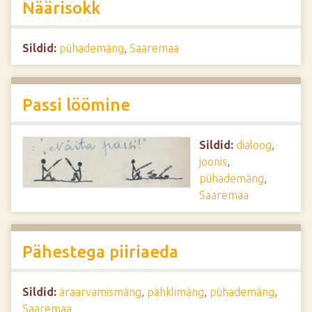
Näärisokk
Sildid:
pühademäng
,
Saaremaa
Passi löömine
Sildid:
dialoog
,
joonis
,
pühademäng
,
Saaremaa
Pähestega piiriaeda
Sildid:
äraarvamismäng
,
pähklimäng
,
pühademäng
,
Saaremaa