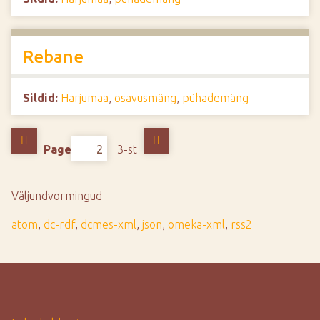
Rebane
Sildid:
Harjumaa
,
osavusmäng
,
pühademäng
Page
3-st
Väljundvormingud
atom
,
dc-rdf
,
dcmes-xml
,
json
,
omeka-xml
,
rss2