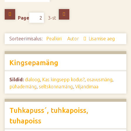
d
e
Page
3-st
Sorteerimisalus:
Pealkiri
Autor
Lisamise aeg
Kingsepamäng
Sildid:
dialoog
,
Kas kingsepp kodus?
,
osavusmäng
,
pühademäng
,
seltskonnamäng
,
Viljandimaa
Tuhkapuss´, tuhkapoiss,
tuhapoiss