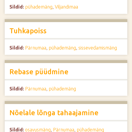
Sildid:
pühademäng
,
Viljandimaa
Tuhkapoiss
Sildid:
Pärnumaa
,
pühademäng
,
sissevedamismäng
Rebase püüdmine
Sildid:
Pärnumaa
,
pühademäng
Nõelale lõnga tahaajamine
Sildid:
osavusmäng
,
Pärnumaa
,
pühademäng