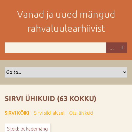
M
i
Vanad ja uued mängud
n
e
rahvaluulearhiivist
p
e
a
m
i
s
e
s
i
s
SIRVI ÜHIKUID (63 KOKKU)
u
j
SIRVI KÕIKI
Sirvi sildi alusel
Otsi ühikuid
u
u
Sildid: pühademäng
r