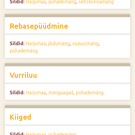
Sildid:
Harjumaa
,
pühademäng
,
seltskonnamäng
Rebasepüüdmine
Sildid:
Harjumaa
,
jõulumäng
,
osavusmäng
,
pühademäng
Vurriluu
Sildid:
Harjumaa
,
mänguasjad
,
pühademäng
Kiiged
Sildid:
Harjumaa
,
pühademäng