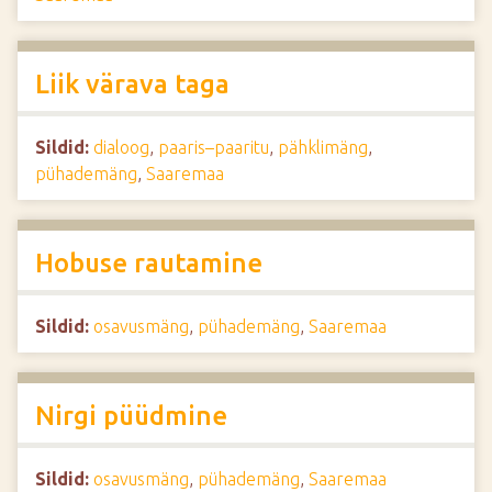
Liik värava taga
Sildid:
dialoog
,
paaris–paaritu
,
pähklimäng
,
pühademäng
,
Saaremaa
Hobuse rautamine
Sildid:
osavusmäng
,
pühademäng
,
Saaremaa
Nirgi püüdmine
Sildid:
osavusmäng
,
pühademäng
,
Saaremaa