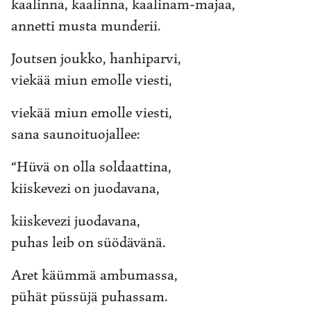
kaalinna, kaalinna, kaalinam-majaa,
annetti musta munderii.
Joutsen joukko, hanhiparvi,
viekää miun emolle viesti,
viekää miun emolle viesti,
sana saunoituojallee:
“Hüvä on olla soldaattina,
kiiskevezi on juodavana,
kiiskevezi juodavana,
puhas leib on süödävänä.
Aret käümmä ambumassa,
pühät püssüjä puhassam.