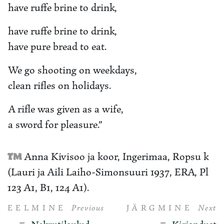
have ruffe brine to drink,
have ruffe brine to drink,
have pure bread to eat.
We go shooting on weekdays,
clean rifles on holidays.
A rifle was given as a wife,
a sword for pleasure.”
T
M
Anna Kivisoo ja koor, Ingerimaa, Ropsu k
(Lauri ja Aili Laiho-Simonsuuri 1937, ERA, Pl
123 A1, B1, 124 A1).
EELMINE
Previous
JÄRGMINE
Next