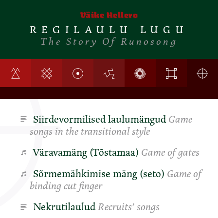
Väike Hellero
REGILAULU LUGU
The Story Of Runosong
Siirdevormilised laulumängud
Game
songs in the transitional style
Väravamäng (Tõstamaa)
Game of gates
Sõrmemähkimise mäng (seto)
Game of
binding cut finger
Nekrutilaulud
Recruits’ songs