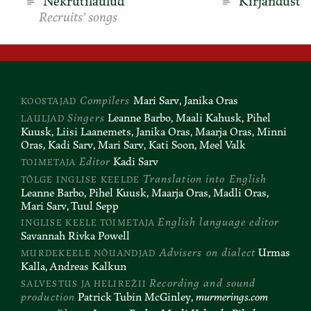
Nekrutilaulud
Kirjandust
Recruits’ songs
Compilers
Mari Sarv, Janika Oras
KOOSTAJAD
Singers
Leanne Barbo, Maali Kahusk, Pihel
LAULJAD
Kuusk, Liisi Laanemets, Janika Oras, Maarja Oras, Minni
Oras, Kadi Sarv, Mari Sarv, Kati Soon, Meel Valk
Editor
Kadi Sarv
TOIMETAJA
Translation into English
TÕLGE INGLISE KEELDE
Leanne Barbo, Pihel Kuusk, Maarja Oras, Madli Oras,
Mari Sarv, Tuul Sepp
English language editor
INGLISE KEELE TOIMETAJA
Savannah Rivka Powell
Advisers on dialect
Urmas
MURDEKEELE NÕUANDJAD
Kalla, Andreas Kalkun
Recording and sound
SALVESTUS JA HELIREŽII
production
Patrick Tubin McGinley,
murmerings.com