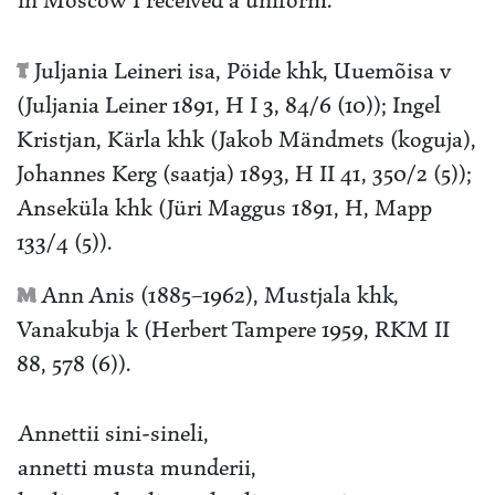
in Moscow I received a uniform.
T
Juljania Leineri isa, Pöide khk, Uuemõisa v
(Juljania Leiner 1891, H I 3, 84/6 (10)); Ingel
Kristjan, Kärla khk (Jakob Mändmets (koguja),
Johannes Kerg (saatja) 1893, H II 41, 350/2 (5));
Anseküla khk (Jüri Maggus 1891, H, Mapp
133/4 (5)).
M
Ann Anis (1885–1962), Mustjala khk,
Vanakubja k (Herbert Tampere 1959, RKM II
88, 578 (6)).
Annettii sini-sineli,
annetti musta munderii,