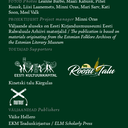
Photos
Leanne Barbo, Maali Kahusk, Pihel
FOTOD
Kuusk, Liisi Laanemets, Minni Oras, Mari Sarv, Kati
Soon, Meel Valk
Project manager
Minni Oras
PROJEKTIJUHT
Väljaande aluseks on Eesti Kirjandusmuuseumi Eesti
Rahvaluule Arhiivi materjalid /
The publication is based on
materials originating from the Estonian Folklore Archives of
the Estonian Literary Museum
Supporters
TOETAJAD
Kinetski talu Kärgulas
Publishers
VÄLJAANDJAD
Väike Hellero
EKM Teaduskirjastus /
ELM Scholarly Press