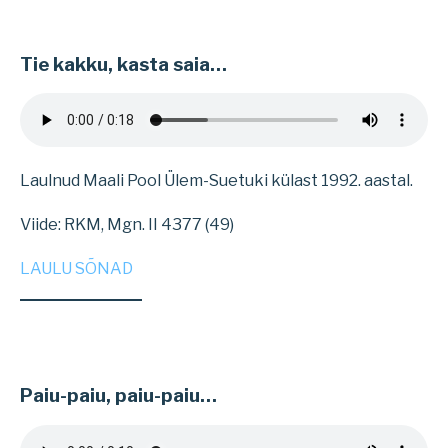
Tie kakku, kasta saia…
Laulnud Maali Pool Ülem-Suetuki külast 1992. aastal.
Viide: RKM, Mgn. II 4377 (49)
LAULU SÕNAD
Paiu-paiu, paiu-paiu…