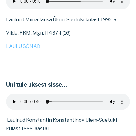
Laulnud Miina Jansa Ülem-Suetuki külast 1992. a.
Viide: RKM, Mgn. II 4374 (16)
LAULU SÕNAD
Uni tule uksest sisse…
Laulnud Konstantin Konstantinov Ülem-Suetuki
külast 1999. aastal.