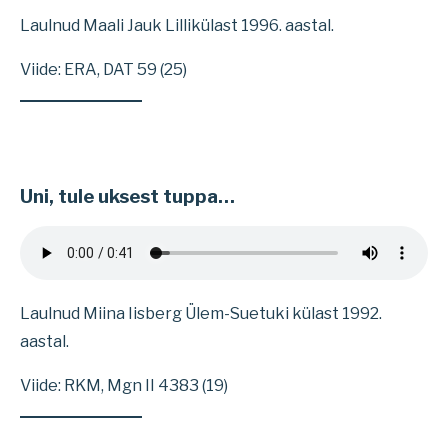
Laulnud Maali Jauk Lillikülast 1996. aastal.
Viide: ERA, DAT 59 (25)
Uni, tule uksest tuppa…
Laulnud Miina Iisberg Ülem-Suetuki külast 1992.
aastal.
Viide: RKM, Mgn II 4383 (19)