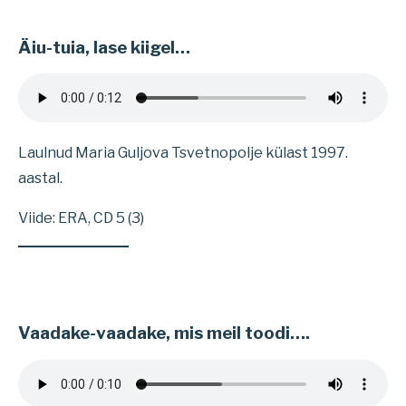
Äiu-tuia, lase kiigel…
Laulnud Maria Guljova Tsvetnopolje külast 1997.
aastal.
Viide: ERA, CD 5 (3)
Vaadake-vaadake, mis meil toodi….