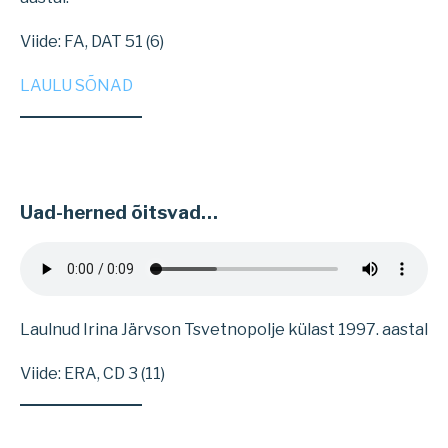
Viide: FA, DAT 51 (6)
LAULU SÕNAD
Uad-herned õitsvad…
Laulnud Irina Järvson Tsvetnopolje külast 1997. aastal
Viide: ERA, CD 3 (11)