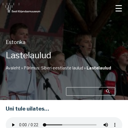
☰
Estonka
Lastelaulud
Avaleht
»
Pärimus: Siberi eestlaste laulud
»
Lastelaulud
Uni tule uilates…