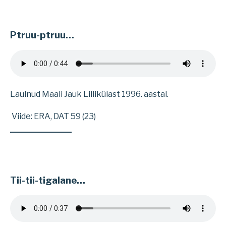
Ptruu-ptruu…
Laulnud Maali Jauk Lillikülast 1996. aastal.
Viide: ERA, DAT 59 (23)
Tii-tii-tigalane…