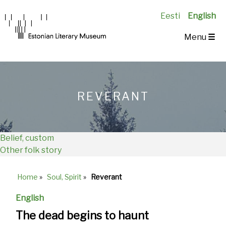
Eesti
English
Main
Menu
☰
Navigation
EN
REVERANT
Belief, custom
Other folk story
Home
»
Soul, Spirit
»
Reverant
Breadcrumb
English
The dead begins to haunt