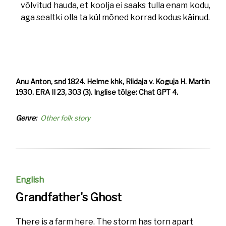
võlvitud hauda, et koolja ei saaks tulla enam kodu,
aga sealtki olla ta kül mõned korrad kodus käinud.
Anu Anton, snd 1824. Helme khk, Riidaja v. Koguja H. Martin
1930. ERA II 23, 303 (3). Inglise tõlge: Chat GPT 4.
Genre
Other folk story
English
Grandfather's Ghost
There is a farm here. The storm has torn apart