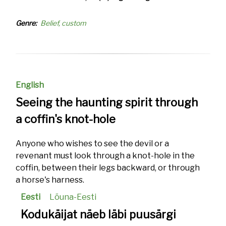
Genre
Belief, custom
English
Seeing the haunting spirit through
a coffin's knot-hole
Anyone who wishes to see the devil or a
revenant must look through a knot-hole in the
coffin, between their legs backward, or through
a horse's harness.
Eesti
Lõuna-Eesti
Kodukäijat näeb läbi puusärgi