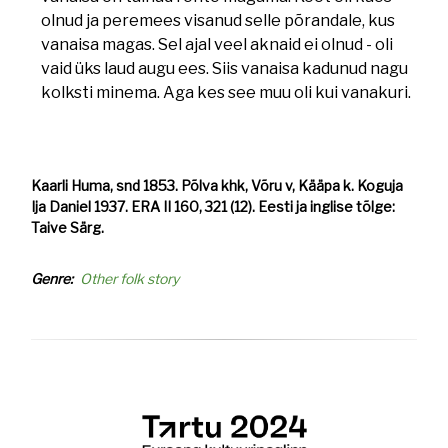
olnud ja peremees visanud selle põrandale, kus
vanaisa magas. Sel ajal veel aknaid ei olnud - oli
vaid üks laud augu ees. Siis vanaisa kadunud nagu
kolksti minema. Aga kes see muu oli kui vanakuri.
Kaarli Huma, snd 1853. Põlva khk, Võru v, Kääpa k. Koguja
Ija Daniel 1937. ERA II 160, 321 (12). Eesti ja inglise tõlge:
Taive Särg.
Genre
Other folk story