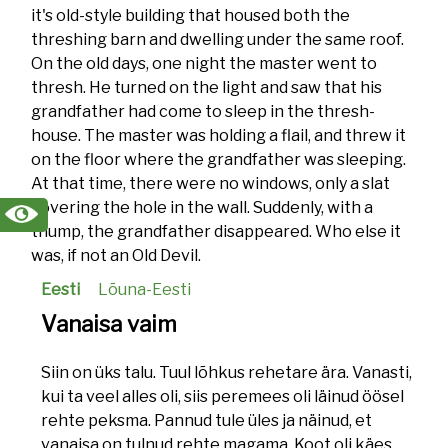
it's old-style building that housed both the
threshing barn and dwelling under the same roof.
On the old days, one night the master went to
thresh. He turned on the light and saw that his
grandfather had come to sleep in the thresh-
house. The master was holding a flail, and threw it
on the floor where the grandfather was sleeping.
At that time, there were no windows, only a slat
covering the hole in the wall. Suddenly, with a
thump, the grandfather disappeared. Who else it
was, if not an Old Devil.
Eesti
Lõuna-Eesti
Vanaisa vaim
Siin on üks talu. Tuul lõhkus rehetare ära. Vanasti,
kui ta veel alles oli, siis peremees oli läinud öösel
rehte peksma. Pannud tule üles ja näinud, et
vanaisa on tulnud rehte magama. Koot oli käes