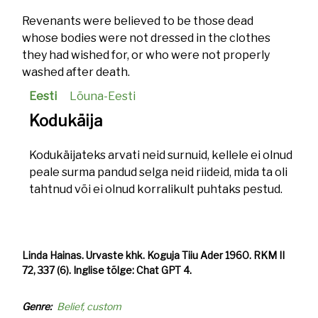
Revenants were believed to be those dead
whose bodies were not dressed in the clothes
they had wished for, or who were not properly
washed after death.
Eesti
Lõuna-Eesti
Kodukäija
Kodukäijateks arvati neid surnuid, kellele ei olnud
peale surma pandud selga neid riideid, mida ta oli
tahtnud või ei olnud korralikult puhtaks pestud.
Linda Hainas. Urvaste khk. Koguja Tiiu Ader 1960. RKM II
72, 337 (6). Inglise tõlge: Chat GPT 4.
Genre
Belief, custom