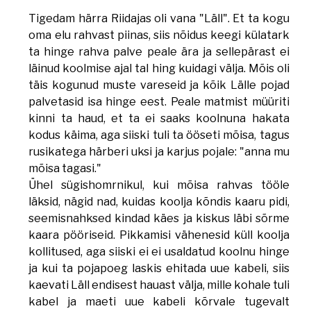
Tigedam härra Riidajas oli vana "Läll". Et ta kogu
oma elu rahvast piinas, siis nõidus keegi külatark
ta hinge rahva palve peale ära ja sellepärast ei
läinud koolmise ajal tal hing kuidagi välja. Mõis oli
täis kogunud muste vareseid ja kõik Lälle pojad
palvetasid isa hinge eest. Peale matmist müüriti
kinni ta haud, et ta ei saaks koolnuna hakata
kodus käima, aga siiski tuli ta ööseti mõisa, tagus
rusikatega härberi uksi ja karjus pojale: "anna mu
mõisa tagasi."
Ühel sügishomrnikul, kui mõisa rahvas tööle
läksid, nägid nad, kuidas koolja kõndis kaaru pidi,
seemisnahksed kindad käes ja kiskus läbi sõrme
kaara pööriseid. Pikkamisi vähenesid küll koolja
kollitused, aga siiski ei ei usaldatud koolnu hinge
ja kui ta pojapoeg laskis ehitada uue kabeli, siis
kaevati Läll endisest hauast välja, mille kohale tuli
kabel ja maeti uue kabeli kõrvale tugevalt