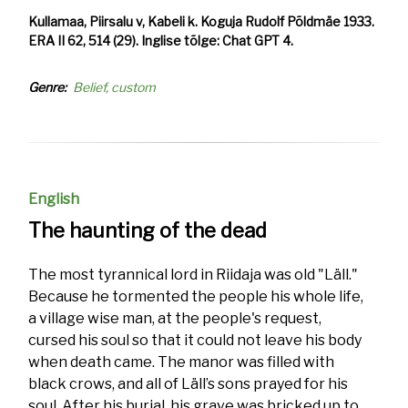
Kullamaa, Piirsalu v, Kabeli k. Koguja Rudolf Põldmäe 1933.
ERA II 62, 514 (29). Inglise tõlge: Chat GPT 4.
Genre
Belief, custom
English
The haunting of the dead
The most tyrannical lord in Riidaja was old "Läll."
Because he tormented the people his whole life,
a village wise man, at the people's request,
cursed his soul so that it could not leave his body
when death came. The manor was filled with
black crows, and all of Läll’s sons prayed for his
soul. After his burial, his grave was bricked up to