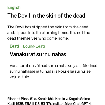
English
The Devil in the skin of the dead
The Devil has stripped the skin from the dead
and slipped into it, returning home. It is not the
dead themselves who come home.
Eesti
Lõuna-Eesti
Vanakurat surnu nahas
Vanakurat on võtnud surnu naha seljast, tükkinud
surnu nahasse ja tulnud siis koju, ega surnu ise
koju ei tule.
Elisabet Püss, 81 a. Karula khk, Karula v. Koguja Selma
Kutti 1935. ERA II 115, 53 (17). Inglise tõlge: Chat GPT 4.