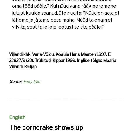
oma tööd pääle." Kui nüüd vana rääk peremehe
jutust kuulda saanud, ütelnud ta: "Nüüd on aeg, et
läheme ja jätame pesa maha. Nüüd ta enam ei
viivita, sest tal ei ole lootust teiste pääle!"
Viljandi khk, Vana-Võidu. Koguja Hans Maaten 1897. E
32837/9 (32). Trükitud: Kippar 1999. Inglise tõlge: Maarja
Villandi-Reiljan.
Genre
Fairy tale
English
The corncrake shows up