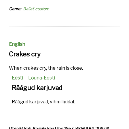
Genre
Belief, custom
English
Crakes cry
When crakes cry, the rain is close.
Eesti
Lõuna-Eesti
Räägud karjuvad
Räägud karjuvad, vihm ligidal.
Otepää khk. Koguja Eha Uibo 1957. RKM II 84, 209 (4).