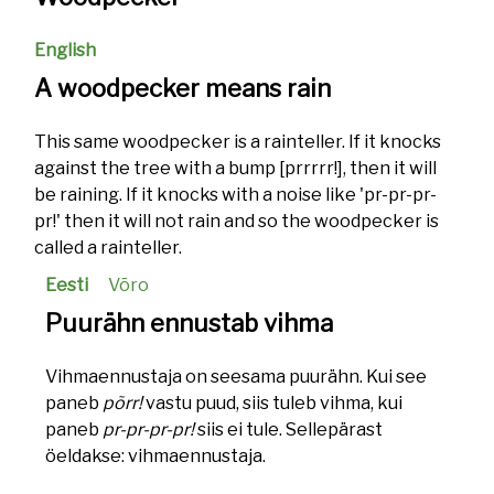
English
A woodpecker means rain
This same woodpecker is a rainteller. If it knocks
against the tree with a bump [prrrrr!], then it will
be raining. If it knocks with a noise like 'pr-pr-pr-
pr!' then it will not rain and so the woodpecker is
called a rainteller.
Eesti
Võro
Puurähn ennustab vihma
Vihmaennustaja on seesama puurähn. Kui see
paneb
põrr!
vastu puud, siis tuleb vihma, kui
paneb
pr-pr-pr-pr!
siis ei tule. Sellepärast
öeldakse: vihmaennustaja.