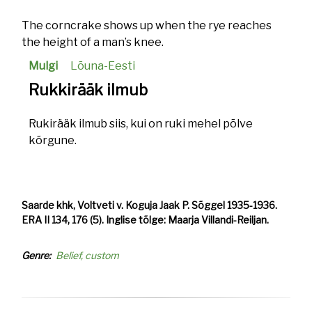
The corncrake shows up when the rye reaches
the height of a man’s knee.
Mulgi
Lõuna-Eesti
Rukkirääk ilmub
Rukirääk ilmub siis, kui on ruki mehel põlve
kõrgune.
Saarde khk, Voltveti v. Koguja Jaak P. Sõggel 1935-1936.
ERA II 134, 176 (5). Inglise tõlge: Maarja Villandi-Reiljan.
Genre
Belief, custom