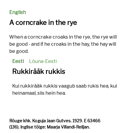
English
A corncrake in the rye
When a corncrake croaks in the rye, the rye will
be good - and if he croaks in the hay, the hay will
be good.
Eesti
Lõuna-Eesti
Rukkirääk rukkis
Kui rukkirääk rukkis vaagub saab rukis hea, kui
heinamaal, siis hein hea.
Rõuge khk. Koguja Jaan Gutves. 1929. E 63466
(136). Inglise tõlge: Maarja Villandi-Reiljan.