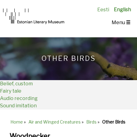
Eesti
English
Main
Menu
☰
Navigation
EN
OTHER BIRDS
Belief, custom
Fairy tale
Audio recording
Sound imitation
Home
»
Air and Winged Creatures
»
Birds
»
Other Birds
Breadcrumb
Woodpecker