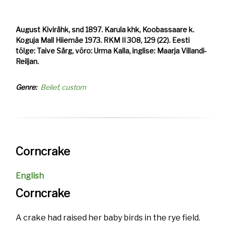
August Kivirähk, snd 1897. Karula khk, Koobassaare k.
Koguja Mall Hiiemäe 1973. RKM II 308, 129 (22). Eesti
tõlge: Taive Särg, võro: Urma Kalla, inglise: Maarja Villandi-
Reiljan.
Genre
Belief, custom
Corncrake
English
Corncrake
A crake had raised her baby birds in the rye field.