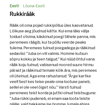
Eesti
Lõuna-Eesti
Rukkirääk
Rääk oli oma pojad rukkipõllus üles kasvatanud.
Lõikuse aeg jõudnud kätte. Kui ema läks välja
toidust otsima, käskinud poegi tähele panna, mis
peremees räägib, kui ta põllu veerde peaks
tulema. Peremees tulnud poegadega ja rääkinud
sedaviisi: "Juba on vili valmis. Homme kutsun
sõpru kokku ja teen talgud." Kui nüüd õhtul vana
rääk koju tulnud, vabisenud noored suure hirmu
pärast ja rääkinud temale kõik ära, mis peremees
oli ütelnud. Aga ema rahustanud: "Ärge kartke
veel! Sest kes teise peale oma lootuse paneb,
sellel ei ole veel õiget nõu." Varsti tulnud
peremees teist korda ja juttki olnud teistsugune:
"Juba rükki pudeneb, ei enam saa loota teiste
pääle, vaid hakkame ise homme Jumala abiga