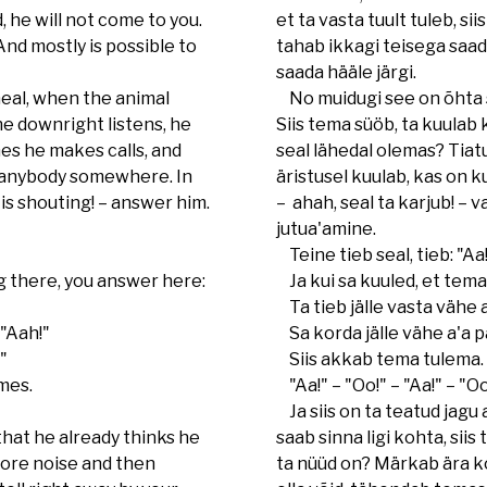
 he will not come to you.
et ta vasta tuult tuleb, sii
And mostly is possible to
tahab ikkagi teisega saad
saada hääle järgi.
meal, when the animal
No muidugi see on õhta s
he downright listens, he
Siis tema süöb, ta kuulab 
mes he makes calls, and
seal lähedal olemas? Tiatu
is anybody somewhere. In
äristusel kuulab, kas on ku
 is shouting! – answer him.
– ahah, seal ta karjub! – 
jutua'amine.
Teine tieb seal, tieb: "Aa
 there, you answer here:
Ja kui sa kuuled, et tema s
Ta tieb jälle vasta vähe a
 "Aah!"
Sa korda jälle vähe a'a p
"
Siis akkab tema tulema. S
mes.
"Aa!" – "Oo!" – "Aa!" – "Oo
Ja siis on ta teatud jagu 
hat he already thinks he
saab sinna ligi kohta, siis 
more noise and then
ta nüüd on? Märkab ära koh