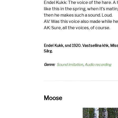
Endel Kukk: The voice of the hare. A 
like this in the spring, when it's mati
then he makes such a sound. Loud.
AV: Was this voice also made while h
AK: Sure, all the voices, of course.
Endel Kukk, snd 1920. Vastseliina khk, Misso
Särg.
Genre
Sound imitation
Audio recording
Moose