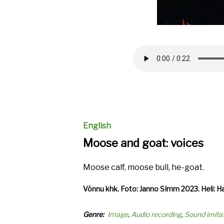
Audio
file
English
Moose and goat: voices
Moose calf, moose bull, he-goat.
Võnnu khk. Foto: Janno SImm 2023. Heli: Ha
Genre
Image
Audio recording
Sound imita