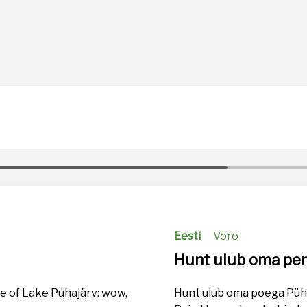
Eesti
Võro
Hunt ulub oma pe
re of Lake Pühajärv: wow,
Hunt ulub oma poega Pühaj