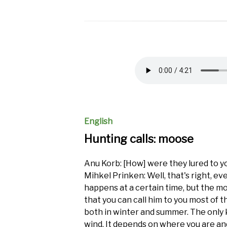
Audio
file
English
Hunting calls: moose
Anu Korb: [How] were they lured to y
Mihkel Prinken: Well, that's right, ev
happens at a certain time, but the mo
that you can call him to you most of 
both in winter and summer. The only 
wind. It depends on where you are and