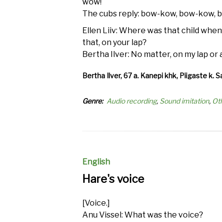
wow!
The cubs reply: bow-kow, bow-kow, 
Ellen Liiv: Where was that child when
that, on your lap?
Bertha Ilver: No matter, on my lap or
Bertha Ilver, 67 a. Kanepi khk, Piigaste k. S
Genre
Audio recording
Sound imitation
Ot
English
Hare's voice
[Voice.]
Anu Vissel: What was the voice?