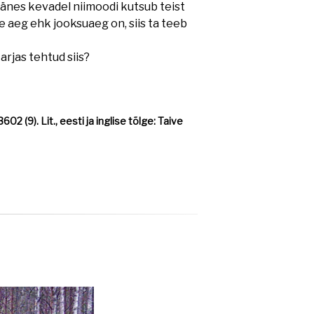
Jänes kevadel niimoodi kutsub teist
e aeg ehk jooksuaeg on, siis ta teeb
arjas tehtud siis?
2 (9). Lit., eesti ja inglise tõlge: Taive