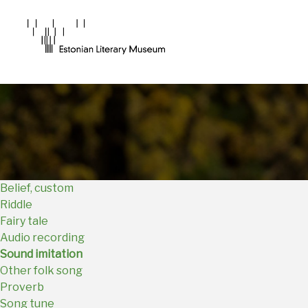
Main
Navigation
EN
Belief, custom
Riddle
Fairy tale
Audio recording
Sound imitation
Other folk song
Proverb
Song tune