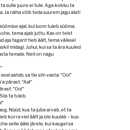
s ta sulle juure ei tule. Aga kokku ta
a. Ja näha võib teda suurem jagu alati
üömise ajal, kui luom tuleb süöma.
kohe, tema ajab juttu. Kas on teist
d aja tagant tieb äält, tema väiksel
skil midagi. Juhul, kui sa ta ära kuuled
vasta temale. Neil on nagu
!"
eal aatab, sa tie siin vasta: "Oo!"
'a pärast: "Aa!"
ärast: "Oo!"
iis ta tuleb.
!"
aeg. Nüüd, kus ta juba arvab, et ta
tieb korra viel äält ja siis kuulab – kus
e selle ääle järele, kui kaugel sa