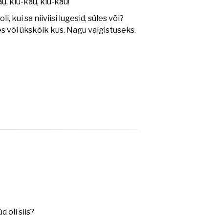
u, kiu-kau, kiu-kau!
oli, kui sa niiviisi lugesid, süles või?
es või ükskõik kus. Nagu vaigistuseks.
d oli siis?