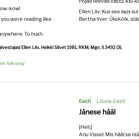
Pojad teevad vastu: kiu-ka
bow-kow!
Ellen Liiv: Kus see laps sul 
 you were reading like
Bertha Ilver: Ükskõik, sül
 anywhere. To hush.
alvestajad Ellen Liiv, Heikki Silvet 1981. RKM, Mgn. II 3492 (3).
her folk song
Eesti
Lõuna-Eesti
Jänese hääl
[Heli.]
Anu Vissel: Mis hääl se nüü