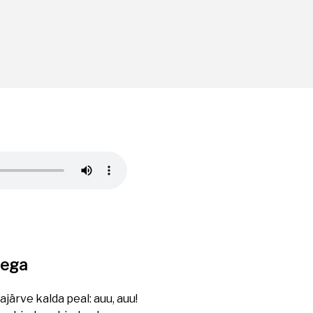
rega
ärve kalda peal: auu, auu!