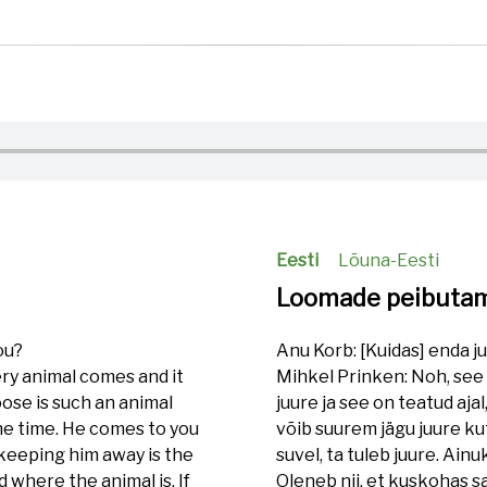
Eesti
Lõuna-Eesti
Loomade peibutam
ou?
Anu Korb: [Kuidas] enda j
ery animal comes and it
Mihkel Prinken: Noh, see 
ose is such an animal
juure ja see on teatud aja
the time. He comes to you
võib suurem jägu juure kut
keeping him away is the
suvel, ta tuleb juure. Ainu
 where the animal is. If
Oleneb nii, et kuskohas sa