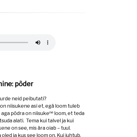
ine: põder
uurde neid peibutati?
on niisukene asi et, egä loom tuleb
ne
l, aga põdra on niisuke
loom, et teda
suda alati. Tema kui talvel ja kui
kene on see, mis ära oiab – tuul.
 oled ja kus see loom on. Kui juhtub,