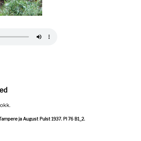
led
sokk.
Tampere ja August Pulst 1937. Pl 76 B1_2.