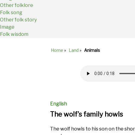
Other folklore
Folk song
Other folk story
Image
Folk wisdom
Home
»
Land
»
Animals
Breadcrumb
Audio
file
English
The wolf's family howls
The wolf howls to his son on the sho