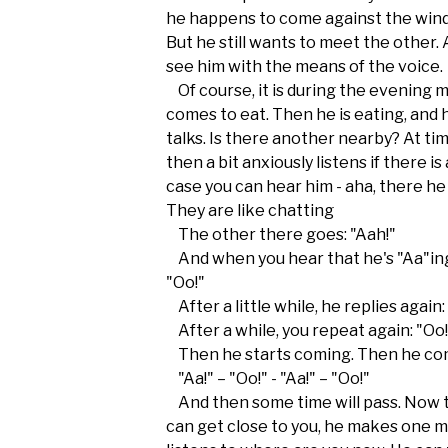
he happens to come against the wind,
But he still wants to meet the other. 
see him with the means of the voice.
Of course, it is during the evening 
comes to eat. Then he is eating, and 
talks. Is there another nearby? At ti
then a bit anxiously listens if there 
case you can hear him - aha, there he
They are like chatting
The other there goes: "Aah!"
And when you hear that he's "Aa"ing
"Oo!"
After a little while, he replies again:
After a while, you repeat again: "Oo!
Then he starts coming. Then he co
"Aa!" – "Oo!" - "Aa!" – "Oo!"
And then some time will pass. Now t
can get close to you, he makes one 