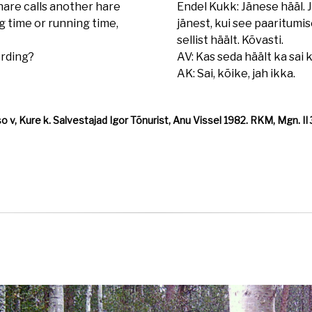
hare calls another hare
Endel Kukk: Jänese hääl. 
ng time or running time,
jänest, kui see paaritumis
sellist häält. Kõvasti.
erding?
AV: Kas seda häält ka sai k
AK: Sai, kõike, jah ikka.
 v, Kure k. Salvestajad Igor Tõnurist, Anu Vissel 1982. RKM, Mgn. II 360