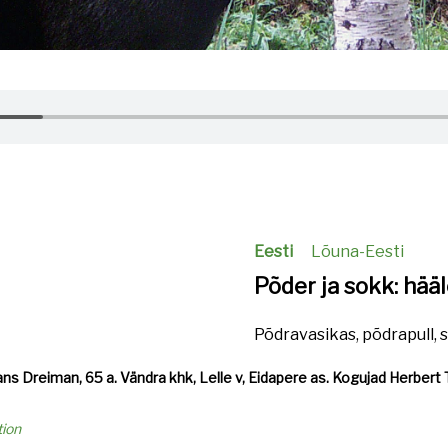
Eesti
Lõuna-Eesti
Põder ja sokk: hää
Põdravasikas, põdrapull, 
ns Dreiman, 65 a. Vändra khk, Lelle v, Eidapere as. Kogujad Herbert 
tion