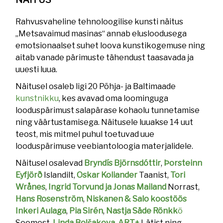
Rahvusvaheline tehnoloogilise kunsti näitus
„Metsavaimud masinas“ annab elusloodusega
emotsionaalset suhet loova kunstikogemuse ning
aitab vanade pärimuste tähendust taasavada ja
uuesti luua.
Näitusel osaleb ligi 20 Põhja- ja Baltimaade
kunstnikku
, kes avavad oma loominguga
looduspärimust salapärase kohaolu tunnetamise
ning väärtustamisega. Näitusele luuakse 14 uut
teost, mis mitmel puhul toetuvad uue
looduspärimuse veebiantoloogia materjalidele.
Näitusel osalevad
Bryndís Björnsdóttir
,
Þorsteinn
Eyfjörð
Islandilt,
Oskar Koliander
Taanist,
Tori
Wrånes
,
Ingrid Torvund ja Jonas Mailand
Norrast,
Hans Rosenström
,
Niskanen & Salo koostöös
Inkeri Aulaga
,
Pia Sirén
,
Nastja Säde Rönkk
ö
Soomest,
Linda Boļšakova
,
ART+
Lätist ning