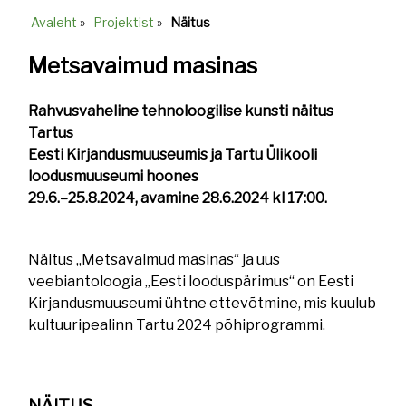
Avaleht
»
Projektist
»
Näitus
Breadcrumb
Metsavaimud masinas
Rahvusvaheline tehnoloogilise kunsti näitus
Tartus
Eesti Kirjandusmuuseumis ja Tartu Ülikooli
loodusmuuseumi hoones
29.6.–25.8.2024, avamine 28.6.2024 kl 17:00.
Näitus „Metsavaimud masinas“ ja uus
veebiantoloogia „Eesti looduspärimus“ on Eesti
Kirjandusmuuseumi ühtne ettevõtmine, mis kuulub
kultuuripealinn Tartu 2024 põhiprogrammi.
NÄITUS