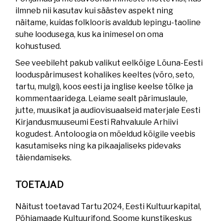
ilmneb nii kasutav kui säästev aspekt ning
näitame, kuidas folklooris avaldub lepingu-taoline
suhe loodusega, kus ka inimesel on oma
kohustused.
See veebileht pakub valikut eelkõige Lõuna-Eesti
looduspärimusest kohalikes keeltes (võro, seto,
tartu, mulgi), koos eesti ja inglise keelse tõlke ja
kommentaaridega. Leiame sealt pärimuslaule,
jutte, muusikat ja audiovisuaalseid materjale Eesti
Kirjandusmuuseumi Eesti Rahvaluule Arhiivi
kogudest. Antoloogia on mõeldud kõigile veebis
kasutamiseks ning ka pikaajaliseks pidevaks
täiendamiseks.
TOETAJAD
Näitust toetavad Tartu 2024, Eesti Kultuurkapital,
Põhjamaade Kultuurifond, Soome kunstikeskus