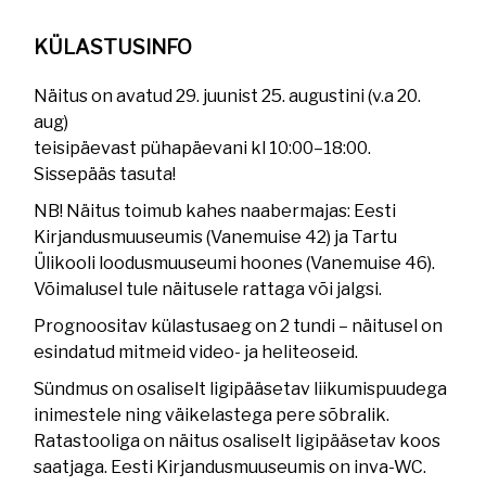
KÜLASTUSINFO
Näitus on avatud 29. juunist 25. augustini (v.a 20.
aug)
teisipäevast pühapäevani kl 10:00–18:00.
Sissepääs tasuta!
NB! Näitus toimub kahes naabermajas: Eesti
Kirjandusmuuseumis (Vanemuise 42) ja Tartu
Ülikooli loodusmuuseumi hoones (Vanemuise 46).
Võimalusel tule näitusele rattaga või jalgsi.
Prognoositav külastusaeg on 2 tundi – näitusel on
esindatud mitmeid video- ja heliteoseid.
Sündmus on osaliselt ligipääsetav liikumispuudega
inimestele ning väikelastega pere sõbralik. ​
Ratastooliga on näitus osaliselt ligipääsetav koos
saatjaga. Eesti Kirjandusmuuseumis on inva-WC.