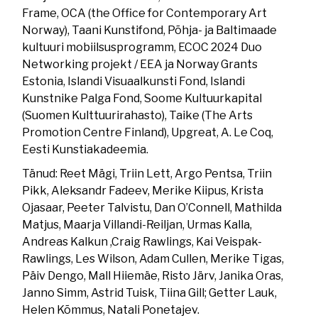
Frame, OCA (the Office for Contemporary Art
Norway), Taani Kunstifond, Põhja- ja Baltimaade
kultuuri mobiilsusprogramm, ECOC 2024 Duo
Networking projekt / EEA ja Norway Grants
Estonia, Islandi Visuaalkunsti Fond, Islandi
Kunstnike Palga Fond, Soome Kultuurkapital
(Suomen Kulttuurirahasto), Taike (The Arts
Promotion Centre Finland), Upgreat, A. Le Coq,
Eesti Kunstiakadeemia.
Tänud: Reet Mägi, Triin Lett, Argo Pentsa, Triin
Pikk, Aleksandr Fadeev, Merike Kiipus, Krista
Ojasaar, Peeter Talvistu, Dan O’Connell, Mathilda
Matjus, Maarja Villandi-Reiljan, Urmas Kalla,
Andreas Kalkun ,Craig Rawlings, Kai Veispak-
Rawlings, Les Wilson, Adam Cullen, Merike Tigas,
Päiv Dengo, Mall Hiiemäe, Risto Järv, Janika Oras,
Janno Simm, Astrid Tuisk, Tiina Gill; Getter Lauk,
Helen Kõmmus, Natali Ponetajev.