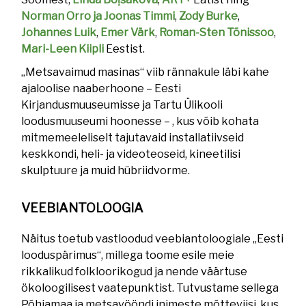
Norman Orro ja Joonas Timmi
,
Zody Burke
,
Johannes Luik
,
Emer Värk
,
Roman-Sten Tõnissoo
,
Mari-Leen Kiipli
Eestist.
„Metsavaimud masinas“ viib rännakule läbi kahe
ajaloolise naaberhoone – Eesti
Kirjandusmuuseumisse ja Tartu Ülikooli
loodusmuuseumi hoonesse – , kus võib kohata
mitmemeeleliselt tajutavaid installatiivseid
keskkondi, heli- ja videoteoseid, kineetilisi
skulptuure ja muid hübriidvorme.
VEEBIANTOLOOGIA
Näitus toetub vastloodud veebiantoloogiale „Eesti
looduspärimus“, millega toome esile meie
rikkalikud folkloorikogud ja nende väärtuse
ökoloogilisest vaatepunktist. Tutvustame sellega
Põhjamaa ja metsavööndi inimeste mõtteviisi, kus