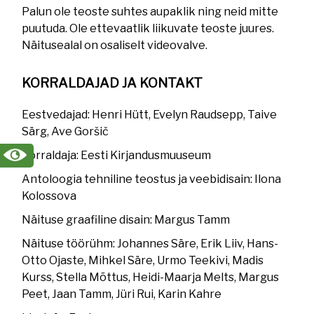
Palun ole teoste suhtes aupaklik ning neid mitte
puutuda. Ole ettevaatlik liikuvate teoste juures.
Näitusealal on osaliselt videovalve.
KORRALDAJAD JA KONTAKT
Eestvedajad: Henri Hütt, Evelyn Raudsepp, Taive
Särg, Ave Goršič
Korraldaja: Eesti Kirjandusmuuseum
Antoloogia tehniline teostus ja veebidisain: Ilona
Kolossova
Näituse graafiline disain: Margus Tamm
Näituse töörühm: Johannes Säre, Erik Liiv, Hans-
Otto Ojaste, Mihkel Säre, Urmo Teekivi, Madis
Kurss, Stella Mõttus, Heidi-Maarja Melts, Margus
Peet, Jaan Tamm, Jüri Rui, Karin Kahre