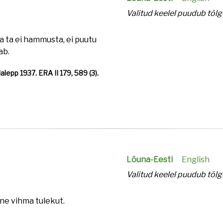
Valitud keelel puudub tõlg
ga ta ei hammusta, ei puutu
tab.
alepp 1937. ERA II 179, 589 (3).
Lõuna-Eesti
English
Valitud keelel puudub tõlg
nne vihma tulekut.