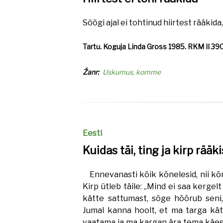
Söögi ajal ei tohtinud hiirtest rääkid
Tartu. Koguja Linda Gross 1985. RKM II 390
Žanr
Uskumus, komme
Eesti
Kuidas täi, ting ja kirp rääki
Ennevanasti kõik kõnelesid, nii kõnel
Kirp ütleb täile: „Mind ei saa kergel
kätte sattumast, sõge hõõrub seni, 
Jumal kanna hoolt, et ma targa kät
vaatama ja ma kargan ära tema käes