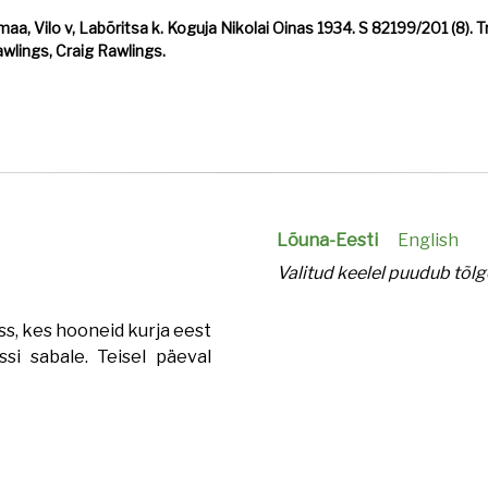
aa, Vilo v, Labõritsa k. Koguja Nikolai Oinas 1934. S 82199/201 (8).
awlings, Craig Rawlings.
Lõuna-Eesti
English
Valitud keelel puudub tõlg
ss, kes hooneid kurja eest
si sabale. Teisel päeval