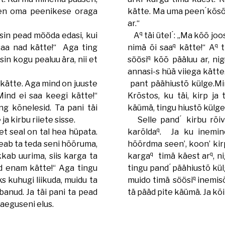
imen oma peenikese oraga
kätte. Ma uma peen ́kõsõ
ar.“
q
sin pead mööda edasi, kui
A
täi ütel ́: „Ma kõõ jo
q
q
saa nad kätte!“ Aga ting
nimä õi saa
kätte!“ A
t
q
ksin kogu pealuu ära, nii et
söösi
kõõ pääluu ar, nig
annasi-s hüä viiega kätte
kätte. Aga mind on juuste
pant päähiustõ külge.Min
Mind ei saa keegi kätte!“
Krõstos, ku täi, kirp ja 
ting kõnelesid. Ta pani täi
käümä, tingu hiustõ külge 
a kirbu riiete sisse.
Selle pand ́ kirbu rõiv
q
et seal on tal hea hüpata.
karõlda
. Ja ku inemin
 peab ta teda seni hõõruma,
hõõrdma seen’, koon’ kirp
q
q
kab uurima, siis karga ta
karga
timä käest ar
, n
nd enam kätte!“ Aga tingu
tingu pand ́ päähiustõ kül
q
ks kuhugi liikuda, muidu ta
muido timä söösi
inemisõ
banud. Ja täi pani ta pead
tä pääd pite käümä. Ja kõi
aeguseni elus.