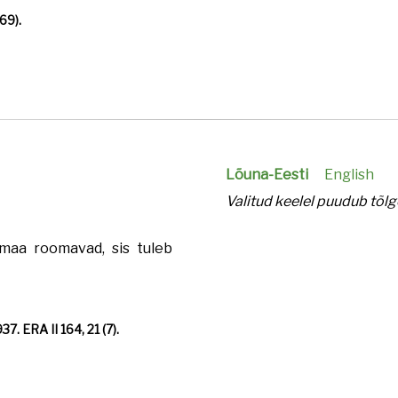
69).
Lõuna-Eesti
English
Valitud keelel puudub tõlg
almaa roomavad, sis tuleb
7. ERA II 164, 21 (7).