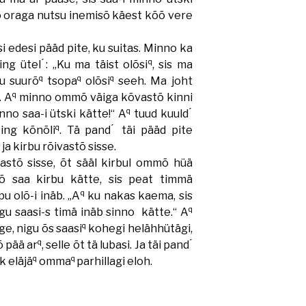
 oraga nutsu inemisõ käest kõõ vere
osi edesi pääd pite, ku suitas. Minno ka
q
ing ütel ́: „Ku ma täist olõsi
, sis ma
q
q
q
u suurõ
tsopa
olõsi
seeh. Ma joht
q
. A
minno ommõ väiga kõvastõ kinni
q
no saa-i ütski kätte!“ A
tuud kuuld ́
q
ting kõnõli
. Tä pand ́ täi pääd pite
ja kirbu rõivastõ sisse.
astõ sisse, õt sääl kirbul ommõ hüä
õ saa kirbu kätte, sis peat timmä
q
u olõ-i inäb. „A
ku nakas kaema, sis
q
igu saasi-s timä inäb sinno kätte.“ A
q
ge, nigu õs saasi
kohegi helähhütägi,
q
 pää ar
, selle õt tä lubasi. Ja täi pand ́
q
q
k eläjä
omma
parhillagi eloh.