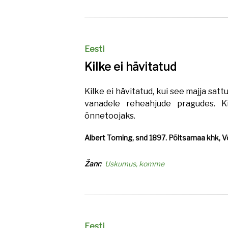
Eesti
Kilke ei hävitatud
Kilke ei hävitatud, kui see majja sattu
vanadele reheahjude pragudes. K
õnnetoojaks.
Albert Toming, snd 1897. Põltsamaa khk, Võ
Žanr
Uskumus, komme
Eesti