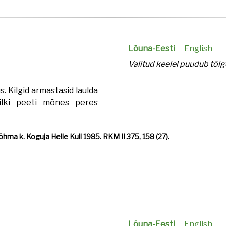
Lõuna-Eesti
English
Valitud keelel puudub tõlg
s. Kilgid armastasid laulda
ilki peeti mõnes peres
hma k. Koguja Helle Kull 1985. RKM II 375, 158 (27).
Lõuna-Eesti
English