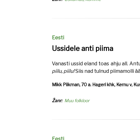
Eesti
Ussidele anti piima
Vanasti ussid eland toas ahju all. Ant
piilu, piilu!
Siis nad tulnud piimamolli 
Mikk Piikman, 70 a. Hageri khk, Kernu v, Kus
Žanr
Muu folkloor
Eesti