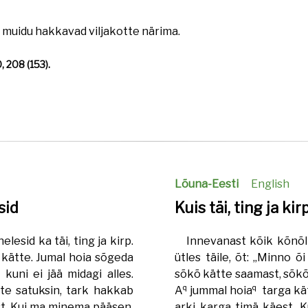
a, muidu hakkavad viljakotte närima.
, 208 (153).
Lõuna-Eesti
English
sid
Kuis täi, ting ja kir
esid ka täi, ting ja kirp.
Innevanast kõik kõnõl
t kätte. Jumal hoia sõgeda
ütles täile, õt: „Minno õi
kuni ei jää midagi alles.
sõkõ kätte saamast, sõkõ 
q
q
te satuksin, tark hakkab
A
jummal hoia
targa kät
t. Kui ma minema pääsen,
arki karga timä käest. K