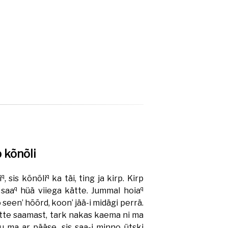
p kõnõli
q
q
i
, sis kõnõli
ka täi, ting ja kirp. Kirp
q
q
 saa
hüä viiega kätte. Jummal hoia
seen’ hõõrd, koon’ jää-i midägi perrä.
te saamast, tark nakas kaema ni ma
u ma ar pääse, sis saa-i minno ütski