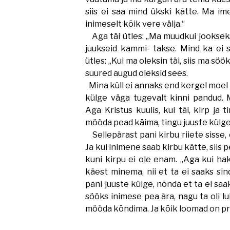
siis ei saa mind ükski kätte. Ma 
inimeselt kõik vere välja.“
Aga täi ütles: „Ma muudkui jooksek
juukseid kammi- takse. Mind ka ei 
ütles: „Kui ma oleksin täi, siis ma söö
suured augud oleksid sees.
Mina küll ei annaks end kergel moel 
külge väga tugevalt kinni pandud. 
Aga Kristus kuulis, kui täi, kirp ja 
mööda pead käima, tingu juuste külge j
Sellepärast pani kirbu riiete sisse, 
Ja kui inimene saab kirbu kätte, siis
kuni kirpu ei ole enam. „Aga kui hak
käest minema, nii et ta ei saaks si
pani juuste külge, nõnda et ta ei saa
sööks inimese pea ära, nagu ta oli lu
mööda kõndima. Ja kõik loomad on pr