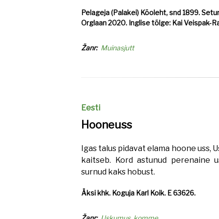
Pelageja (Palakei) Kõoleht, snd 1899. Setum
Orglaan 2020. Inglise tõlge: Kai Veispak-R
Žanr
Muinasjutt
Eesti
Hooneuss
Igas talus pidavat elama hoone uss, U
kaitseb. Kord astunud perenaine us
surnud kaks hobust.
Äksi khk. Koguja Karl Koik. E 63626.
Žanr
Uskumus, komme