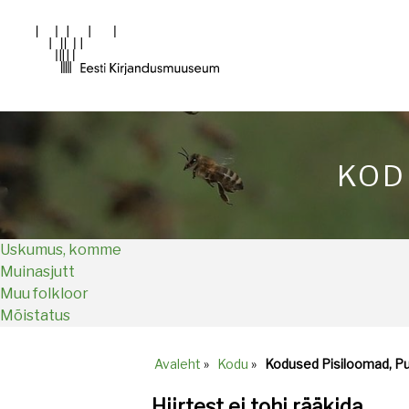
Main
navigation
KOD
Uskumus, komme
Muinasjutt
Muu folkloor
Mõistatus
Avaleht
»
Kodu
»
Kodused Pisiloomad, P
Breadcrumb
Hiirtest ei tohi rääkida