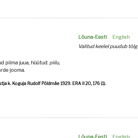
Lõuna-Eesti
English
Valitud keelel puudub tõlg
ud piima juua, hüütud:
piilu,
äärde jooma.
tja k. Koguja Rudolf Põldmäe 1929. ERA II 20, 176 (1).
Lõuna-Eesti
English