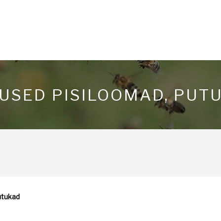
USED PISILOOMAD, PUT
utukad