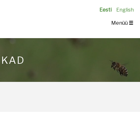
Eesti
English
Menüü
☰
UKAD