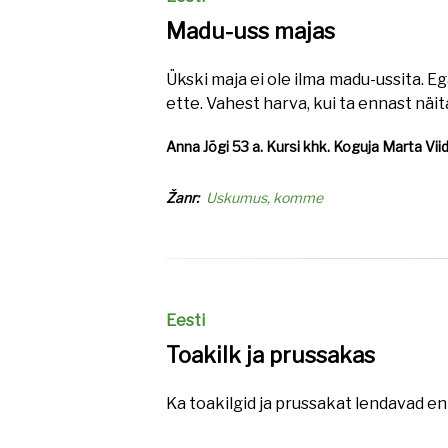
Madu-uss majas
Ükski maja ei ole ilma madu-ussita. E
ette. Vahest harva, kui ta ennast näi
Anna Jõgi 53 a. Kursi khk. Koguja Marta Viid
Žanr
Uskumus, komme
Eesti
Toakilk ja prussakas
Ka toakilgid ja prussakat lendavad e