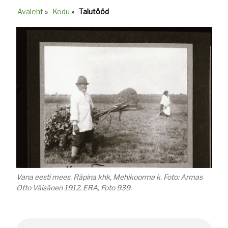
Avaleht
»
Kodu
»
Talutööd
Breadcrumb
Vana eesti mees. Räpina khk, Mehikoorma k. Foto: Armas
Otto Väisänen 1912. ERA, Foto 939
.
Helifail