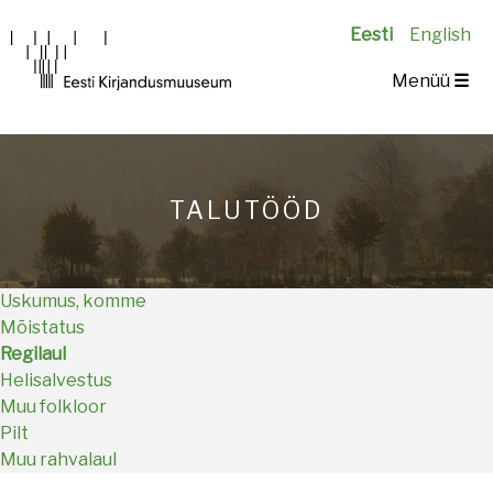
Eesti
English
Main
Menüü
☰
navigation
TALUTÖÖD
Uskumus, komme
Mõistatus
Regilaul
Helisalvestus
Muu folkloor
Pilt
Muu rahvalaul