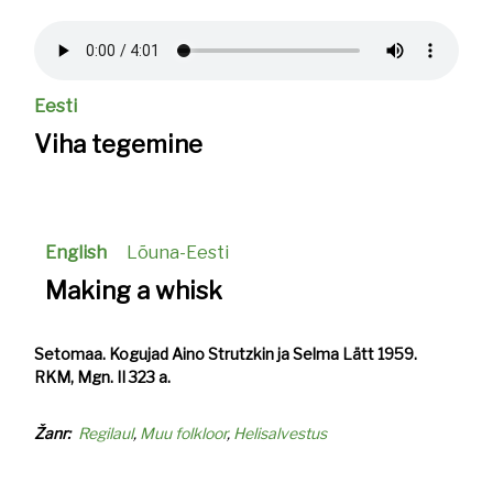
Helifail
Eesti
Viha tegemine
English
Lõuna-Eesti
Making a whisk
Setomaa. Kogujad Aino Strutzkin ja Selma Lätt 1959.
RKM, Mgn. II 323 a.
Žanr
Regilaul
Muu folkloor
Helisalvestus