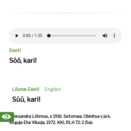
Helifail
Eesti
Söö, kari!
Lõuna-Eesti
English
Süü, kari!
Aleksandra Lõhmus, s 1916. Setomaa, Obinitsa v ja k.
Koguja Eha Viluoja, 1972. KKI, RLH 72: 2 (5a).