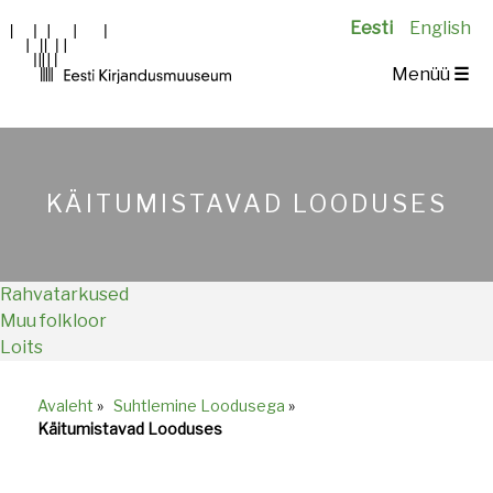
Main
navigation
KÄITUMISTAVAD LOODUSES
Rahvatarkused
Muu folkloor
Loits
Avaleht
»
Suhtlemine Loodusega
»
Breadcrumb
Käitumistavad Looduses