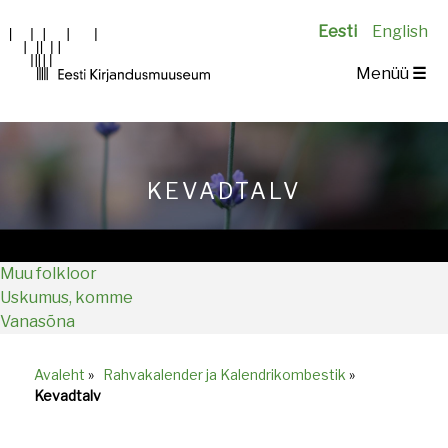
Eesti
English
Main
Menüü
☰
navigation
KEVADTALV
Muu folkloor
Uskumus, komme
Vanasõna
Avaleht
»
Rahvakalender ja Kalendrikombestik
»
Breadcrumb
Kevadtalv