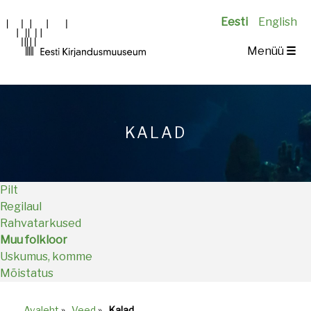
Eesti
English
Main
Menüü
☰
navigation
KALAD
Pilt
Regilaul
Rahvatarkused
Muu folkloor
Uskumus, komme
Mõistatus
Avaleht
»
Veed
»
Kalad