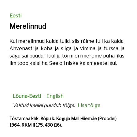
Eesti
Merelinnud
Kui merelinnud kalda tulid, siis räime tuli ka kalda.
Ahvenast ja koha ja siiga ja vimma ja turssa ja
säga sai püüda. Tuul ja torm on mereme püha, ilus
ilm toob kalaliha. See oli niske kalameeste laul.
Lõuna-Eesti
English
Valitud keelel puudub tõlge.
Lisa tõlge
Tõstamaa khk, Kõpu k. Koguja Mall Hiiemäe (Proodel)
1964. RKM II 175, 430 (16).