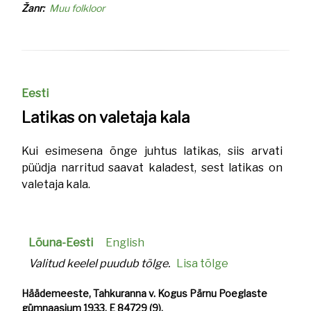
Žanr
Muu folkloor
Eesti
Latikas on valetaja kala
Kui esimesena õnge juhtus latikas, siis arvati
püüdja narritud saavat kaladest, sest latikas on
valetaja kala.
Lõuna-Eesti
English
Valitud keelel puudub tõlge.
Lisa tõlge
Häädemeeste, Tahkuranna v. Kogus Pärnu Poeglaste
gümnaasium 1933. E 84729 (9).