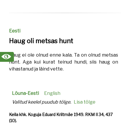
Eesti
Haug oli metsas hunt
Haug ei ole olnud enne kala. Ta on olnud metsas
hunt. Aga kui kurat teinud hundi, siis haug on
vihastanud ja läind vette.
Lõuna-Eesti
English
Valitud keelel puudub tõlge.
Lisa tõlge
Keila khk. Koguja Eduard Kriitmäe 1949. RKM II 34, 437
(10).