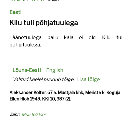
Breadcrumb
Eesti
Kilu tuli põhjatuulega
Läänetuulega palju kala ei old. Kilu tuli
põhjatuulega.
Lõuna-Eesti
English
Valitud keelel puudub tõlge.
Lisa tõlge
Aleksander Kolter, 67 a. Mustjala khk, Meriste k. Koguja
Ellen Hiob 1949. KKI 10, 387 (2).
Žanr
Muu folkloor