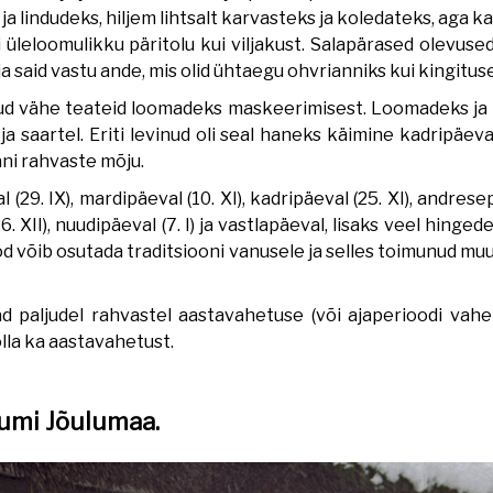
 lindudeks, hiljem lihtsalt karvasteks ja koledateks, aga ka
 üleloomulikku päritolu kui viljakust. Salapärased olevuse
ja said vastu ande, mis olid ühtaegu ohvrianniks kui kingit
nud vähe teateid loomadeks maskeerimisest. Loomadeks ja 
ja saartel. Eriti levinud oli seal haneks käimine kadripäe
aani rahvaste mõju.
29. IX), mardipäeval (10. XI), kadripäeval (25. XI), andresepä
. XII), nuudipäeval (7. I) ja vastlapäeval, lisaks veel hinged
d võib osutada traditsiooni vanusele ja selles toimunud mu
 paljudel rahvastel aastavahetuse (või ajaperioodi vahet
lla ka aastavahetust.
umi Jõulumaa.