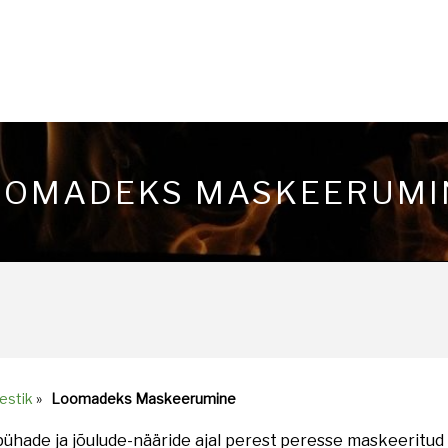
OOMADEKS MASKEERUMI
estik
»
Loomadeks Maskeerumine
pühade ja jõulude-nääride ajal perest peresse maskeeritud k