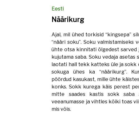
Eesti
Näärikurg
Ajal, mil ühed torkisid “kingsepa” sil
“nääri soku”. Soku valmistamiseks võ
ühte otsa kinnitati õlgedest sarved j
kujutama saba. Soku vedaja asetas so
laotati hall tekk katteks üle ja sokk o
sokuga ühes ka “näärikurg”. Kur
pöördud kasukast, mille ühte käistes
konks. Sokk kurega käis perest per
mitte saades kastis sokk saba 
veeanumasse ja vihtles kõiki toas vii
mis võis.