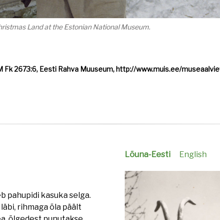
hristmas Land at the Estonian National Museum.
 Fk 2673:6, Eesti Rahva Muuseum, http://www.muis.ee/museaalvi
Lõuna-Eesti
English
b pahupidi kasuka selga.
äbi, rihmaga õla päält
ea, õlgedest punutakse