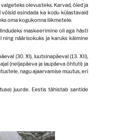
 valgeteks olevusteks. Karvad, õled ja
d võisid esindada ka kodu külastavaid
useks oma kogukonna liikmetele.
lindudeks maskeerimine oli aga hästi
val ning näärisokuks ja karuks käimine
eval (30. XI), luutsinapäeval (13. XII),
eajal (neljapäeva ja laupäeva õhtuti) ja
utustele, nagu ajaarvamise muutus, eri
use) juurde. Eestis tähistab santide