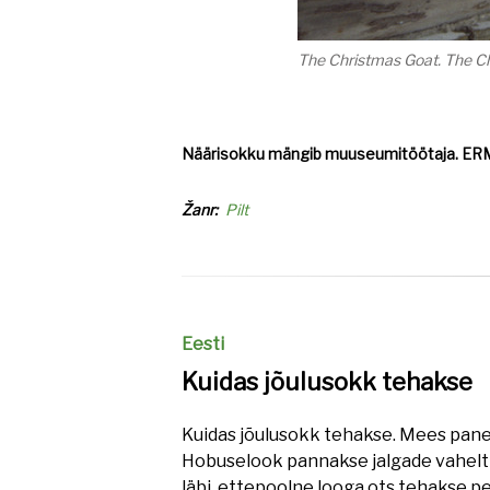
The Christmas Goat. The C
Näärisokku mängib muuseumitöötaja. ERM
Žanr
Pilt
Eesti
Kuidas jõulusokk tehakse
Kuidas jõulusokk tehakse. Mees pane
Hobuselook pannakse jalgade vahelt l
läbi, ettepoolne looga ots tehakse p