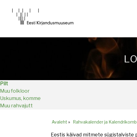
Main
navigation
L
Pilt
Muu folkloor
Uskumus, komme
Muu rahvajutt
Avaleht
»
Rahvakalender ja Kalendrikomb
Breadcrumb
Eestis käivad mitmete sügistalviste 