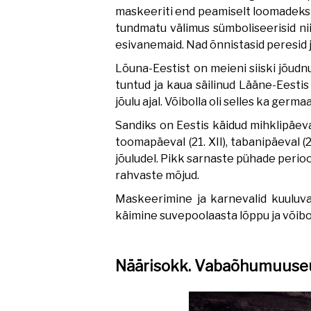
maskeeriti end peamiselt loomadeks ja
tundmatu välimus sümboliseerisid nii
esivanemaid. Nad õnnistasid peresid 
Lõuna-Eestist on meieni siiski jõud
tuntud ja kaua säilinud Lääne-Eestis 
jõulu ajal. Võibolla oli selles ka germ
Sandiks on Eestis käidud mihklipäeval (
toomapäeval (21. XII), tabanipäeval (26
jõuludel. Pikk sarnaste pühade perioo
rahvaste mõjud.
Maskeerimine ja karnevalid kuuluvad
käimine suvepoolaasta lõppu ja võibo
Näärisokk. Vabaõhumuuse