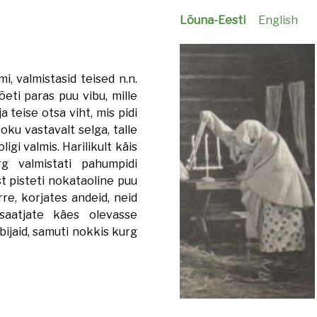
Lõuna-Eesti
English
mi, valmistasid teised n.n.
eti paras puu vibu, mille
a teise otsa viht, mis pidi
ku vastavalt selga, talle
ligi valmis. Harilikult käis
g valmistati pahumpidi
t pisteti nokataoline puu
re, korjates andeid, neid
saatjate käes olevasse
bijaid, samuti nokkis kurg