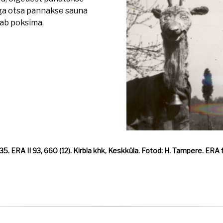
oga otsa pannakse sauna
kab poksima.
35. ERA II 93, 660 (12). Kirbla khk, Keskküla. Fotod: H. Tampere. ERA 