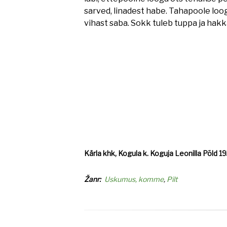
sarved, linadest habe. Tahapoole lo
vihast saba. Sokk tuleb tuppa ja hak
Kärla khk, Kogula k. Koguja Leonilla Põld 19
Žanr
Uskumus, komme
Pilt