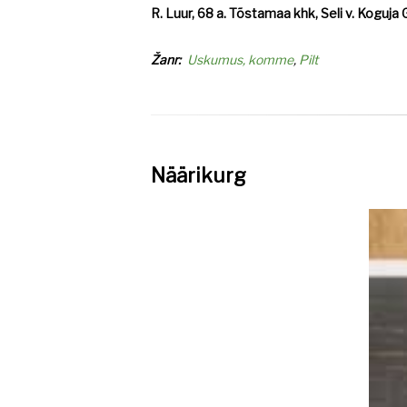
R. Luur, 68 a. Tõstamaa khk, Seli v. Koguj
Žanr
Uskumus, komme
Pilt
Näärikurg