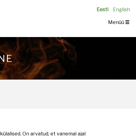
Eesti
English
Menüü
☰
NE
ülalised. On arvatud, et vanemal ajal