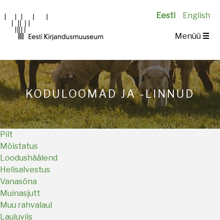
Eesti
English
Main
Menüü
☰
navigation
KODULOOMAD JA -LINNUD
Pilt
Mõistatus
Loodushäälend
Helisalvestus
Vanasõna
Muinasjutt
Muu rahvalaul
Lauluviis