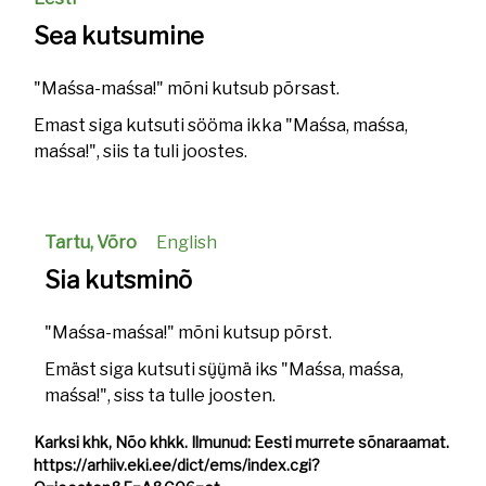
Sea kutsumine
"Maśsa-maśsa!" mõni kutsub põrsast.
Emast siga kutsuti sööma ikka "Maśsa, maśsa,
maśsa!", siis ta tuli joostes.
Tartu, Võro
English
Sia kutsminõ
"Maśsa-maśsa!" mõni kutsup põrst.
Emäst siga kutsuti sü̬ü̬mä iks "Maśsa, maśsa,
maśsa!", siss ta tulle joosten.
Karksi khk, Nõo khkk. Ilmunud: Eesti murrete sõnaraamat.
https://arhiiv.eki.ee/dict/ems/index.cgi?