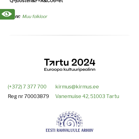
Q=joosten&F=A&C06=et
Žanr
Muu folkloor
(+372) 7 377 700
kirmus@kirmus.ee
Reg nr 70003879
Vanemuise 42, 51003 Tartu