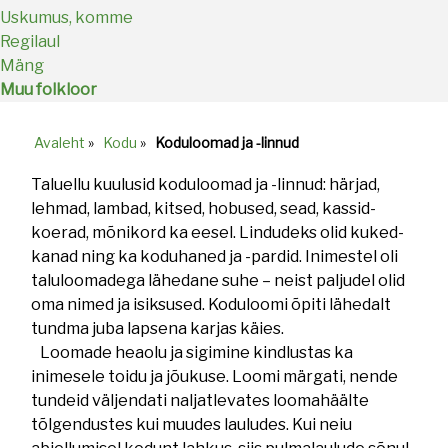
Uskumus, komme
Regilaul
Mäng
Muu folkloor
Avaleht
»
Kodu
»
Koduloomad ja -linnud
Breadcrumb
Taluellu kuulusid koduloomad ja -linnud: härjad,
lehmad, lambad, kitsed, hobused, sead, kassid-
koerad, mõnikord ka eesel. Lindudeks olid kuked-
kanad ning ka koduhaned ja -pardid. Inimestel oli
taluloomadega lähedane suhe – neist paljudel olid
oma nimed ja isiksused. Koduloomi õpiti lähedalt
tundma juba lapsena karjas käies.
Loomade heaolu ja sigimine kindlustas ka
inimesele toidu ja jõukuse. Loomi märgati, nende
tundeid väljendati naljatlevates loomahäälte
tõlgendustes kui muudes lauludes. Kui neiu