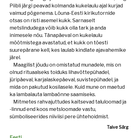
Piibli järgi peavad kolmanda kukelaulu ajal kurjad
vaimud põgenema. Lõuna-Eesti kirikutornide
otsas on risti asemel kukk. Sarnaselt
metslindudega võib kukk olla tark ja anda
inimesele nõu. Tänapäeval on kukelaulu
mõõtmistega avastatud, et kukk on tõesti
suurepärane kell, kes laulab kindlate ajavahemike
järel.
Maagilist jõudu on omistatud munadele, mis on
olnud rituaalseks toiduks lihavõttepühadel,
jüripäeval, karjalaskepäeval, suvistepühadel, ja
mida on pakutud kosilasele. Kuid mune on maetud
ka lambalauta lambaõnne saamiseks.
Mitmetes rahvajuttudes kaitsevad taluloomad ja
-linnud end koos metsloomade vastu,
sümboliseerides niiviisi pere ühtehoidmist.
Taive Särg
Eesti