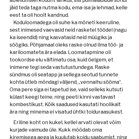
abiellumisel kodunt lahkus, siis pulmalaulude sõnul
jäid teda taga nutma kodu, ema-isa ja lehmad, kelle
eest ta oli hoolt kandnud.
Koduloomadega oli suhe ka mõneti keeruline,
sest inimesed vaevasid neid rasketel töödel (nagu
ka iseendid) ning kasvatasid neid müügiks ja
söögiks. Põhjamaal oleks raske olnud ilma töö- ja
kariloomateta ära elada. Loomatapmine oli
tookordse elu vältimatu osa, kuid öelgem, et
inimene tegi seda vastutustundega. Raske
sündmus oli seatapp ja sellega seotud tunnete
kohta ütleb mõndagi väljend, „vennaihu sööma“.
Oma pere siga ei tapetud ise, vaid selleks kutsuti
külast keegi teine, ning peeti kinni vastavast
kombestikust. Kõik saadused kasutati hoolikalt
ära ning minema ei visatud ühtki toiduraasukest.
Eriline koht on kukel, kellel arvati olevat võim
kurjade vaimude üle. Kukk mõõdab oma
kiremisega aega ja kuulutab koidu saabumist, ning