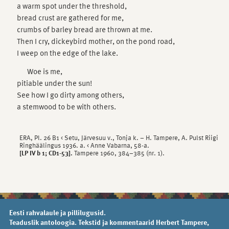
a warm spot under the threshold,
bread crust are gathered for me,
crumbs of barley bread are thrown at me.
Then I cry, dickeybird mother, on the pond road,
I weep on the edge of the lake.
Woe is me,
pitiable under the sun!
See how I go dirty among others,
a stemwood to be with others.
ERA, Pl. 26 B1 < Setu, Järvesuu v., Tonja k. – H. Tampere, A. Pulst Riigi
Ringhäälingus 1936. a. < Anne Vabarna, 58-a.
[LP IV b 1; CD1-53].
Tampere 1960, 384–385 (nr. 1).
Eesti rahvalaule ja pillilugusid.
Teaduslik antoloogia. Tekstid ja kommentaarid Herbert Tampere,