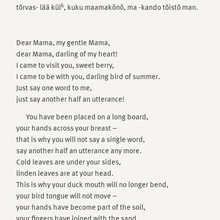
k
tõrvas- lää kül
, kuku maamakõnõ, ma -kando tõistõ man.
Dear Mama, my gentle Mama,
dear Mama, darling of my heart!
I came to visit you, sweet berry,
I came to be with you, darling bird of summer.
Just say one word to me,
just say another half an utterance!
You have been placed on a long board,
your hands across your breast –
that is why you will not say a single word,
say another half an utterance any more.
Cold leaves are under your sides,
linden leaves are at your head.
This is why your duck mouth will no longer bend,
your bird tongue will not move –
your hands have become part of the soil,
your fingers have joined with the sand.