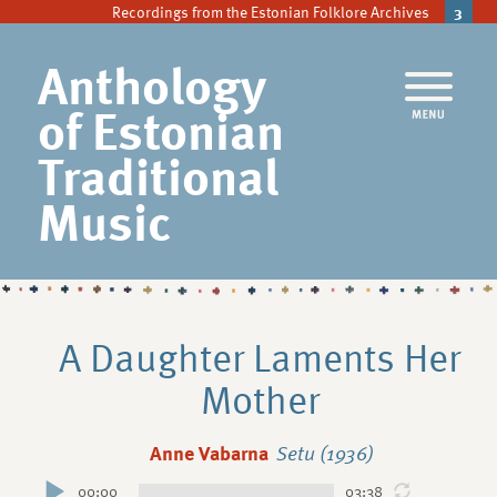
Recordings from the Estonian Folklore Archives
3
Anthology
of Estonian
Traditional
Music
A Daughter Laments Her
Mother
Anne Vabarna
Setu (1936)
00:00
03:38