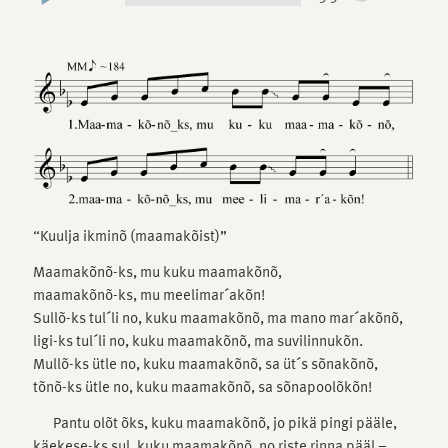
“Kuulja ikminõ (maamakõist)”
Maamakõnõ-ks, mu kuku maamakõnõ,
maamakõnõ-ks, mu meelimar´akõn!
Sullõ-ks tul´li no, kuku maamakõnõ, ma mano mar´akõnõ,
ligi-ks tul´li no, kuku maamakõnõ, ma suvilinnukõn.
Mullõ-ks ütle no, kuku maamakõnõ, sa üt´s sõnakõnõ,
tõnõ-ks ütle no, kuku maamakõnõ, sa sõnapoolõkõn!
Pantu olõt õks, kuku maamakõnõ, jo pikä pingi pääle,
käekese-ks sul, kuku maamakõnõ, no riste rinna pääl –