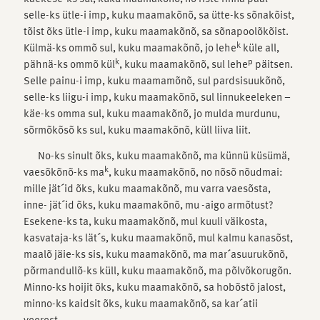
selle-ks ütle-i imp, kuku maamakõnõ, sa ütte-ks sõnakõist,
tõist õks ütle-i imp, kuku maamakõnõ, sa sõnapoolõkõist.
k
Külmä-ks ommõ sul, kuku maamakõnõ, jo lehe
küle all,
k
p
pähnä-ks ommõ kül
, kuku maamakõnõ, sul lehe
päitsen.
Selle painu-i imp, kuku maamamõnõ, sul pardsisuukõnõ,
selle-ks liigu-i imp, kuku maamakõnõ, sul linnukeeleken –
käe-ks omma sul, kuku maamakõnõ, jo mulda murdunu,
sõrmõkõsõ ks sul, kuku maamakõnõ, küll liiva liit.
No-ks sinult õks, kuku maamakõnõ, ma künnü küsümä,
k
vaesõkõnõ-ks ma
, kuku maamakõnõ, no nõsõ nõudmai:
mille jät´id õks, kuku maamakõnõ, mu varra vaesõsta,
inne- jät´id õks, kuku maamakõnõ, mu -aigo armõtust?
Esekene-ks ta, kuku maamakõnõ, mul kuuli väikosta,
kasvataja-ks lät´s, kuku maamakõnõ, mul kalmu kanasõst,
maalõ jäie-ks sis, kuku maamakõnõ, ma mar´asuurukõnõ,
põrmandullõ-ks küll, kuku maamakõnõ, ma põlvõkorugõn.
Minno-ks hoijit õks, kuku maamakõnõ, sa hobõstõ jalost,
minno-ks kaidsit õks, kuku maamakõnõ, sa kar´atii
veerest.