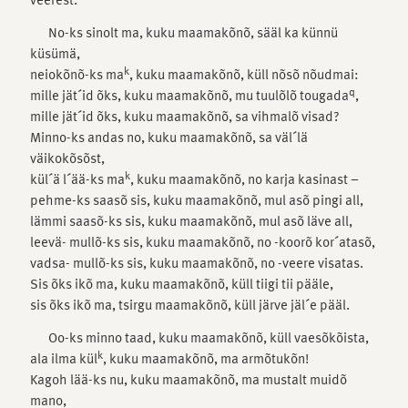
No-ks sinolt ma, kuku maamakõnõ, sääl ka künnü
küsümä,
k
neiokõnõ-ks ma
, kuku maamakõnõ, küll nõsõ nõudmai:
q
mille jät´id õks, kuku maamakõnõ, mu tuulõlõ tougada
,
mille jät´id õks, kuku maamakõnõ, sa vihmalõ visad?
Minno-ks andas no, kuku maamakõnõ, sa väl´lä
väikokõsõst,
k
kül´ä l´ää-ks ma
, kuku maamakõnõ, no karja kasinast –
pehme-ks saasõ sis, kuku maamakõnõ, mul asõ pingi all,
lämmi saasõ-ks sis, kuku maamakõnõ, mul asõ läve all,
leevä- mullõ-ks sis, kuku maamakõnõ, no -koorõ kor´atasõ,
vadsa- mullõ-ks sis, kuku maamakõnõ, no -veere visatas.
Sis õks ikõ ma, kuku maamakõnõ, küll tiigi tii pääle,
sis õks ikõ ma, tsirgu maamakõnõ, küll järve jäl´e pääl.
Oo-ks minno taad, kuku maamakõnõ, küll vaesõkõista,
k
ala ilma kül
, kuku maamakõnõ, ma armõtukõn!
Kagoh lää-ks nu, kuku maamakõnõ, ma mustalt muidõ
mano,