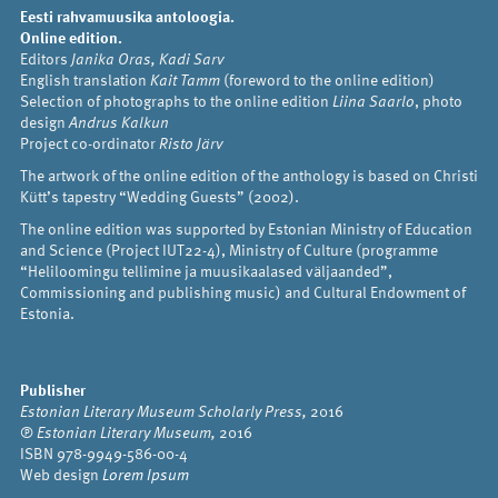
Eesti rahvamuusika antoloogia.
Online edition.
Editors
Janika Oras, Kadi Sarv
English translation
Kait Tamm
(foreword to the online edition)
Selection of photographs to the online edition
Liina Saarlo
, photo
design
Andrus Kalkun
Project co-ordinator
Risto Järv
The artwork of the online edition of the anthology is based on Christi
Kütt’s tapestry “Wedding Guests” (2002).
The online edition was supported by Estonian Ministry of Education
and Science (Project IUT22-4), Ministry of Culture (programme
“Heliloomingu tellimine ja muusikaalased väljaanded”,
Commissioning and publishing music) and Cultural Endowment of
Estonia.
Publisher
Estonian Literary Museum Scholarly Press,
2016
℗
Estonian Literary Museum,
2016
ISBN 978-9949-586-00-4
Web design
Lorem Ipsum