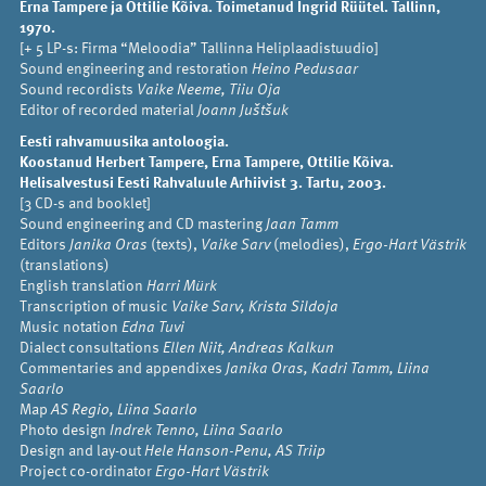
Erna Tampere ja Ottilie Kõiva. Toimetanud Ingrid Rüütel. Tallinn,
1970.
[+ 5 LP-s: Firma “Meloodia” Tallinna Heliplaadistuudio]
Sound engineering and restoration
Heino Pedusaar
Sound recordists
Vaike Neeme, Tiiu Oja
Editor of recorded material
Joann Juštšuk
Eesti rahvamuusika antoloogia.
Koostanud Herbert Tampere, Erna Tampere, Ottilie Kõiva.
Helisalvestusi Eesti Rahvaluule Arhiivist 3. Tartu, 2003.
[3 CD-s and booklet]
Sound engineering and CD mastering
Jaan Tamm
Editors
Janika Oras
(texts),
Vaike Sarv
(melodies),
Ergo-Hart Västrik
(translations)
English translation
Harri Mürk
Transcription of music
Vaike Sarv, Krista Sildoja
Music notation
Edna Tuvi
Dialect consultations
Ellen Niit, Andreas Kalkun
Commentaries and appendixes
Janika Oras, Kadri Tamm, Liina
Saarlo
Map
AS Regio, Liina Saarlo
Photo design
Indrek Tenno, Liina Saarlo
Design and lay-out
Hele Hanson-Penu, AS Triip
Project co-ordinator
Ergo-Hart Västrik