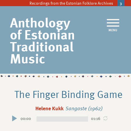
Recordings from the Estonian Folklore Archives
3
Anthology
of Estonian
Traditional
Music
The Finger Binding Game
Helene Kukk
Sangaste (1962)
00:00
01:16