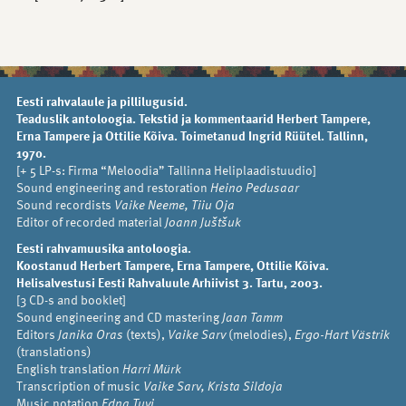
Eesti rahvalaule ja pillilugusid.
Teaduslik antoloogia. Tekstid ja kommentaarid Herbert Tampere,
Erna Tampere ja Ottilie Kõiva. Toimetanud Ingrid Rüütel. Tallinn,
1970.
[+ 5 LP-s: Firma “Meloodia” Tallinna Heliplaadistuudio]
Sound engineering and restoration
Heino Pedusaar
Sound recordists
Vaike Neeme, Tiiu Oja
Editor of recorded material
Joann Juštšuk
Eesti rahvamuusika antoloogia.
Koostanud Herbert Tampere, Erna Tampere, Ottilie Kõiva.
Helisalvestusi Eesti Rahvaluule Arhiivist 3. Tartu, 2003.
[3 CD-s and booklet]
Sound engineering and CD mastering
Jaan Tamm
Editors
Janika Oras
(texts),
Vaike Sarv
(melodies),
Ergo-Hart Västrik
(translations)
English translation
Harri Mürk
Transcription of music
Vaike Sarv, Krista Sildoja
Music notation
Edna Tuvi