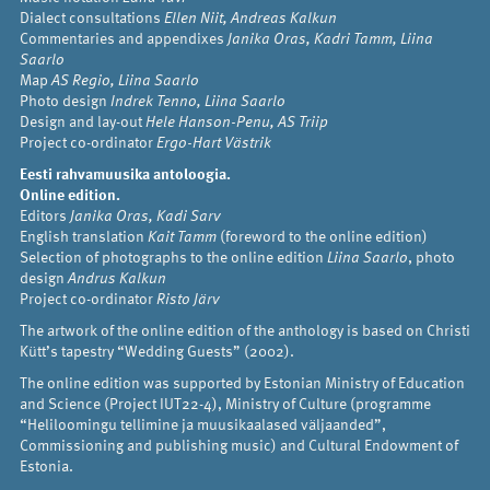
Dialect consultations
Ellen Niit, Andreas Kalkun
Commentaries and appendixes
Janika Oras, Kadri Tamm, Liina
Saarlo
Map
AS Regio, Liina Saarlo
Photo design
Indrek Tenno, Liina Saarlo
Design and lay-out
Hele Hanson-Penu, AS Triip
Project co-ordinator
Ergo-Hart Västrik
Eesti rahvamuusika antoloogia.
Online edition.
Editors
Janika Oras, Kadi Sarv
English translation
Kait Tamm
(foreword to the online edition)
Selection of photographs to the online edition
Liina Saarlo
, photo
design
Andrus Kalkun
Project co-ordinator
Risto Järv
The artwork of the online edition of the anthology is based on Christi
Kütt’s tapestry “Wedding Guests” (2002).
The online edition was supported by Estonian Ministry of Education
and Science (Project IUT22-4), Ministry of Culture (programme
“Heliloomingu tellimine ja muusikaalased väljaanded”,
Commissioning and publishing music) and Cultural Endowment of
Estonia.