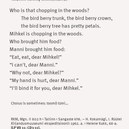
Who is that chopping in the woods?
The bird berry trunk, the bird berry crown,
the bird berry tree has pretty petals.
Mihkel is chopping in the woods.
Who brought him food?
Manni brought him food:
“Eat, eat, dear Mihkel!”
“I can't, dear Manni.”
“Why not, dear Mihkel?”
“My hand is hurt, dear Manni.”
“I'll bind it for you, dear Mihkel.”
Chorus is sometimes: toomõ tümi…
RKM, Mgn. II 802 h < Tallinn < Sangaste khk. – H. Kokamägi, I. Rüütel
Kirjandusmuuseumi ekspeditsioonil 1962. a. < Helene Kukk, 68-a.
[LP VII 11; CD3-11].