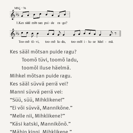
Kes sääl mõtsan puide ragu?
Toomõ tüvi, toomõ ladu,
toomõl iluse häelmä.
Mihkel mõtsan puide ragu.
Kes sääl süvvä perrä vei?
Manni süvvä perrä vei:
“Süü, süü, Mihklikene!”
“Ei või süvvä, Mannikõne.”
“Melle nii, Mihklikene?”
“Käsi katski, Mannikõnõ.”
“Mähin kinni, Mihklikene.”